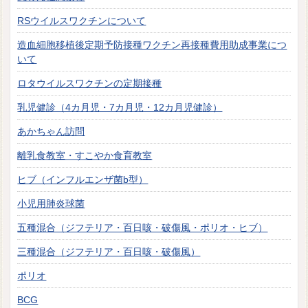
RSウイルスワクチンについて
造血細胞移植後定期予防接種ワクチン再接種費用助成事業につ
いて
ロタウイルスワクチンの定期接種
乳児健診（4カ月児・7カ月児・12カ月児健診）
あかちゃん訪問
離乳食教室・すこやか食育教室
ヒブ（インフルエンザ菌b型）
小児用肺炎球菌
五種混合（ジフテリア・百日咳・破傷風・ポリオ・ヒブ）
三種混合（ジフテリア・百日咳・破傷風）
ポリオ
BCG