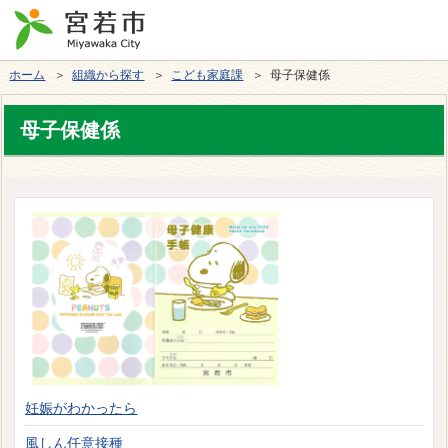
ホーム
＞
組織から探す
＞
こども家庭課
＞ 母子保健係
母子保健係
妊娠がわかったら
風しん任意接種