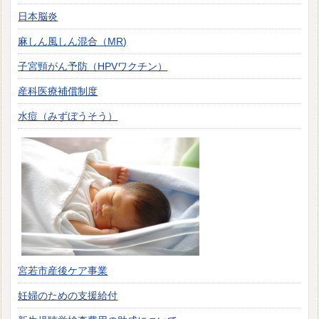
日本脳炎
麻しん風しん混合（MR)
子宮頸がん予防（HPVワクチン）
産科医療補償制度
水痘（みずぼうそう）
宮若市産後ケア事業
妊婦のための支援給付