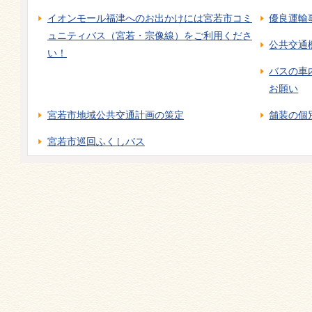
イオンモール福津へのお出かけには宮若市コミ
優良運輸
ュニティバス（宮若・宗像線）をご利用くださ
公共交通
い！
バスの車
お願い
宮若市地域公共交通計画の策定
舗装の個
宮若市巡回ふくしバス