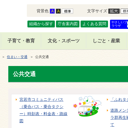
背景色
文字サイズ
やさしいブ
組織から探す
庁舎案内図
よくある質問
ラウザ
子育て・教育
文化・スポーツ
しごと・産業
＞
住まい・交通
＞ 公共交通
公共交通
宮若市コミュニティバス
「ふれタ
（乗合バス・乗合タクシ
道路メン
ー）時刻表・料金表・路線
ラ群再生
図
て