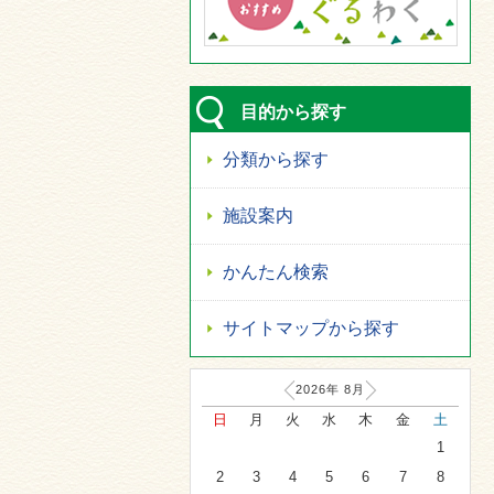
目的から探す
分類から探す
施設案内
かんたん検索
サイトマップから探す
2026年
8
月
日
月
火
水
木
金
土
1
2
3
4
5
6
7
8