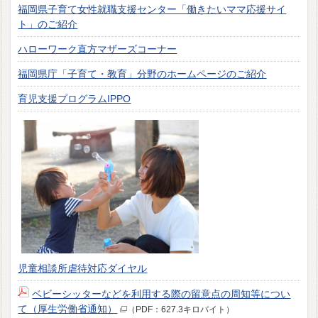
福岡県子育て女性就職支援センター「働きたいママ応援サイ
ト」のご紹介
ハローワーク直方マザーズコーナー
福岡県庁「子育て・教育」分野のホームページのご紹介
育児支援プログラムIPPO
児童相談所虐待対応ダイヤル
ベビーシッターなどを利用する際の留意点の周知等につい
て（厚生労働省通知）
（PDF：627.3キロバイト）