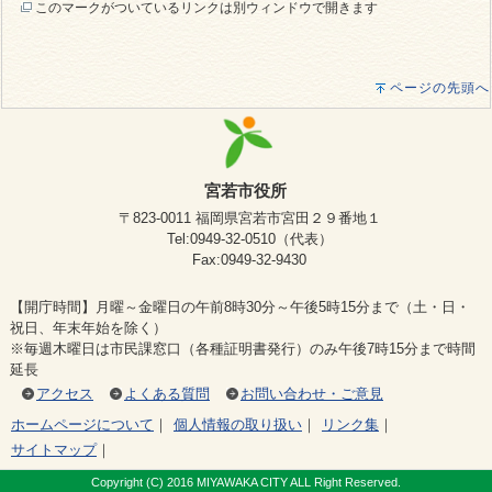
このマークがついているリンクは別ウィンドウで開きます
ページの先頭へ
宮若市役所
〒823-0011 福岡県宮若市宮田２９番地１
Tel:0949-32-0510（代表）
Fax:0949-32-9430
【開庁時間】月曜～金曜日の午前8時30分～午後5時15分まで（土・日・
祝日、年末年始を除く）
※毎週木曜日は市民課窓口（各種証明書発行）のみ午後7時15分まで時間
延長
アクセス
よくある質問
お問い合わせ・ご意見
ホームページについて
｜
個人情報の取り扱い
｜
リンク集
｜
サイトマップ
｜
Copyright (C) 2016 MIYAWAKA CITY ALL Right Reserved.