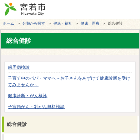
ホーム
＞
分類から探す
＞
健康・福祉
＞
健康・医療
＞ 総合健診
総合健診
歯周病検診
子育て中のパパ・ママへ～お子さんをあずけて健康診断を受け
てみませんか～
健康診断・がん検診
子宮頸がん・乳がん無料検診
総合健診