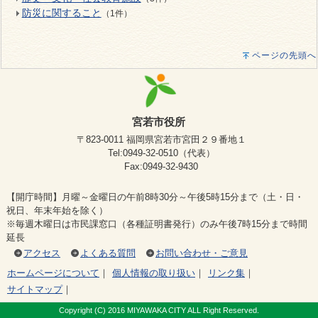
防災に関すること
（1件）
ページの先頭へ
宮若市役所
〒823-0011 福岡県宮若市宮田２９番地１
Tel:0949-32-0510（代表）
Fax:0949-32-9430
【開庁時間】月曜～金曜日の午前8時30分～午後5時15分まで（土・日・
祝日、年末年始を除く）
※毎週木曜日は市民課窓口（各種証明書発行）のみ午後7時15分まで時間
延長
アクセス
よくある質問
お問い合わせ・ご意見
ホームページについて
｜
個人情報の取り扱い
｜
リンク集
｜
サイトマップ
｜
Copyright (C) 2016 MIYAWAKA CITY ALL Right Reserved.