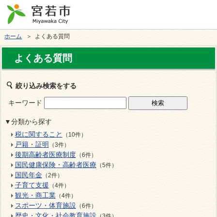
ホーム
＞ よくある質問
よくある質問
絞り込み検索をする
キーワード
▼分類から探す
税に関すること
（10件）
戸籍・証明
（3件）
後期高齢者医療制度
（6件）
国民健康保険・高齢者医療
（5件）
国民年金
（2件）
子育て支援
（4件）
観光・商工業
（4件）
スポーツ・体育施設
（6件）
歴史・文化・社会教育施設
（3件）