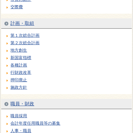
交際費
計画・取組
第１次総合計画
第２次総合計画
地方創生
新国富指標
各種計画
行財政改革
押印廃止
施政方針
職員・財政
職員採用
会計年度任用職員等の募集
人事・職員