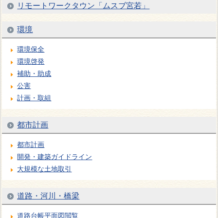
リモートワークタウン「ムスブ宮若」
環境
環境保全
環境啓発
補助・助成
公害
計画・取組
都市計画
都市計画
開発・建築ガイドライン
大規模な土地取引
道路・河川・橋梁
道路台帳平面図閲覧