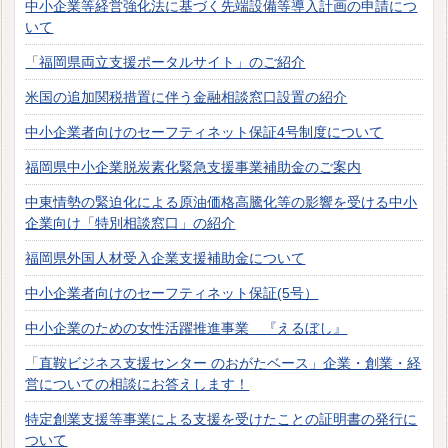
中小企業等経営強化法に基づく先端設備等導入計画の申請につ
いて
「福岡県両立支援ポータルサイト」のご紹介
米国の追加関税措置に伴う金融相談窓口設置の紹介
中小企業者向けのセーフティネット保証4号制度について
福岡県中小企業脱炭素化緊急支援事業補助金のご案内
中東情勢の緊迫化による原油価格高騰化等の影響を受ける中小
企業向け「特別相談窓口」の紹介
福岡県外国人材受入企業支援補助金について
中小企業者向けのセーフティネット保証(5号）
中小企業のための女性活躍推進事業 『えるぼし』
「直鞍ビジネス支援センター のおがたベース」企業・創業・経
営についての相談にお答えします！
特定創業支援等事業による支援を受けたことの証明書の発行に
ついて