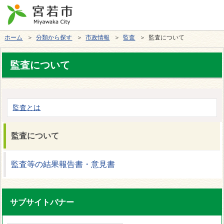
ホーム
＞
分類から探す
＞
市政情報
＞
監査
＞ 監査について
監査について
監査とは
監査について
監査等の結果報告書・意見書
サブサイトバナー