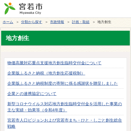
ホーム
＞
分類から探す
＞
市政情報
＞
計画・取組
＞ 地方創生
地方創生
物価高騰対応重点支援地方創生臨時交付金について
企業版ふるさと納税（地方創生応援税制）
企業版ふるさと納税制度の寄附に係る感謝状を贈呈しました
企業との連携協定について
新型コロナウイルス対応地方創生臨時交付金を活用した事業の
主な実績・効果等（令和4年度）
宮若市人口ビジョンおよび宮若市まち・ひと・しごと創生総合
戦略