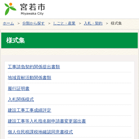
ホーム
＞
分類から探す
＞
しごと・産業
＞
入札・契約
＞ 様式集
様式集
工事請負契約関係提出書類
地域貢献活動関係書類
履行証明書
入札関係様式
建設工事工事成績評定
建設工事等入札指名願申請書変更届出書
個人住民税課税地確認同意書様式