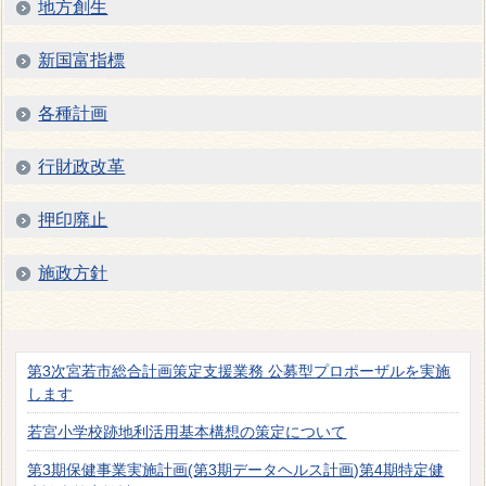
地方創生
新国富指標
各種計画
行財政改革
押印廃止
施政方針
第3次宮若市総合計画策定支援業務 公募型プロポーザルを実施
します
若宮小学校跡地利活用基本構想の策定について
第3期保健事業実施計画(第3期データヘルス計画)第4期特定健