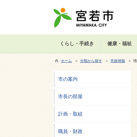
くらし・手続き
健康・福祉
ホーム
＞
分類から探す
＞
市政情報
＞ 情
市の案内
市長の部屋
計画・取組
職員・財政