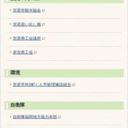
宮若市観光協会
宮若追い出し猫
宮若商工会議所
若宮商工会
環境
宮若市外2町じん芥処理施設組合
自衛隊
自衛隊福岡地方協力本部