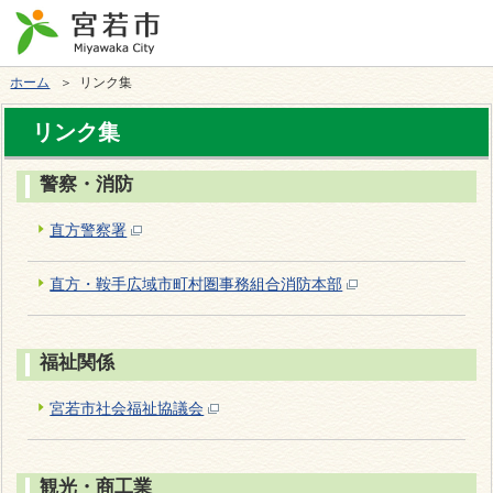
ホーム
＞ リンク集
リンク集
警察・消防
直方警察署
直方・鞍手広域市町村圏事務組合消防本部
福祉関係
宮若市社会福祉協議会
観光・商工業