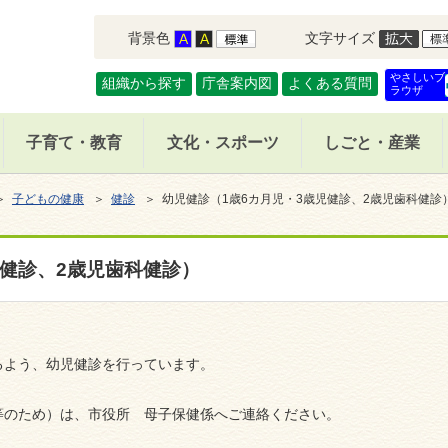
背景色
文字サイズ
やさしいブ
組織から探す
庁舎案内図
よくある質問
ラウザ
子育て・教育
文化・スポーツ
しごと・産業
＞
子どもの健康
＞
健診
＞ 幼児健診（1歳6カ月児・3歳児健診、2歳児歯科健診
児健診、2歳児歯科健診）
るよう、幼児健診を行っています。
等のため）は、市役所 母子保健係へご連絡ください。