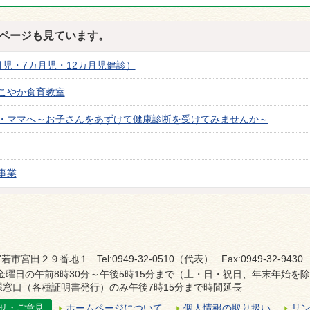
ページも見ています。
月児・7カ月児・12カ月児健診）
こやか食育教室
・ママへ～お子さんをあずけて健康診断を受けてみませんか～
事業
若市宮田２９番地１ Tel:0949-32-0510（代表） Fax:0949-32-9430
金曜日の午前8時30分～午後5時15分まで（土・日・祝日、年末年始を
窓口（各種証明書発行）のみ午後7時15分まで時間延長
せ・ご意見
ホームページについて
個人情報の取り扱い
リ