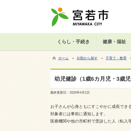
くらし・手続き
健康・福祉
ホーム
＞
分類から探す
＞
子育て・教育
幼児健診（1歳6カ月児・3歳
最終更新日：
2025年4月1日
お子さんが心身ともにすこやかに成長でき
対象者には事前に通知します。
医療機関や他の市町村で受診した人（転入