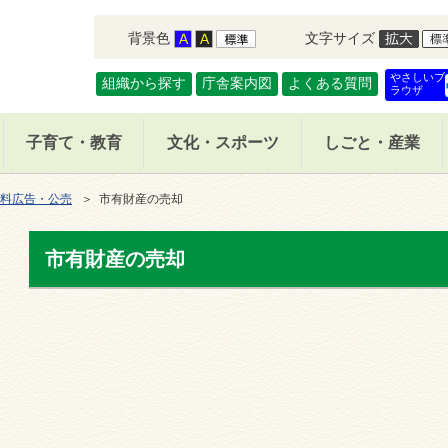
背景色
文字サイズ
やさしいブ
組織から探す
庁舎案内図
よくある質問
ラウザ
子育て・教育
文化・スポーツ
しごと・産業
料広告・公売
＞ 市有財産の売却
市有財産の売却