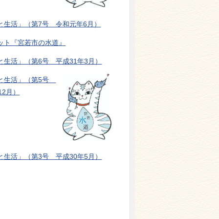
と生活」（第7号 令和元年6月）
ット『宮若市の水道』
と生活」（第6号 平成31年3月）
と生活」（第5号
12月）
と生活」（第3号 平成30年5月）