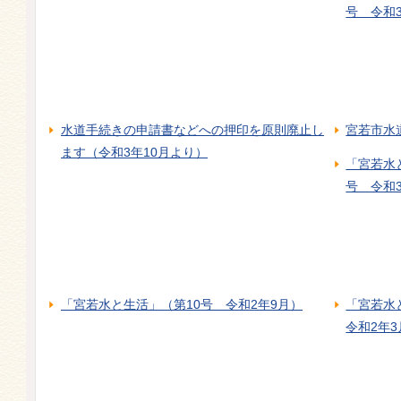
号 令和3
水道手続きの申請書などへの押印を原則廃止し
宮若市水
ます（令和3年10月より）
「宮若水
号 令和
「宮若水と生活」（第10号 令和2年9月）
「宮若水
令和2年3