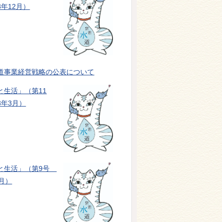
年12月）
道事業経営戦略の公表について
と生活」（第11
3年3月）
と生活」（第9号
月）