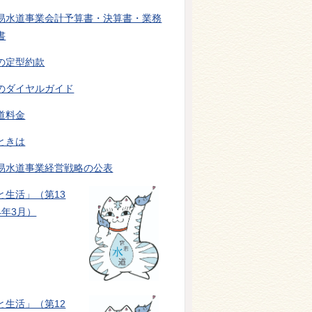
易水道事業会計予算書・決算書・業務
書
の定型約款
のダイヤルガイド
道料金
ときは
易水道事業経営戦略の公表
と生活」（第13
4年3月）
と生活」（第12