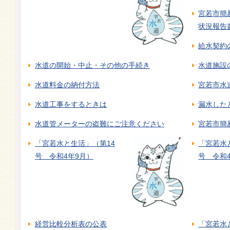
宮若市簡
状況報告
給水契約
水道の開始・中止・その他の手続き
水道施設
水道料金の納付方法
宮若市水
水道工事をするときは
漏水した
水道管メーターの盗難にご注意ください
宮若市簡
「宮若水と生活」（第14
「宮若水
号 令和4年9月）
号 令和
経営比較分析表の公表
「宮若水