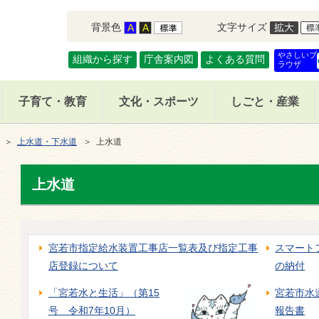
背景色
文字サイズ
やさしいブ
組織から探す
庁舎案内図
よくある質問
ラウザ
子育て・教育
文化・スポーツ
しごと・産業
＞
上水道・下水道
＞ 上水道
上水道
宮若市指定給水装置工事店一覧表及び指定工事
スマート
店登録について
の納付
「宮若水と生活」（第15
宮若市水
号 令和7年10月）
報告書