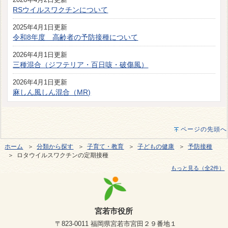
RSウイルスワクチンについて
2025年4月1日更新
令和8年度 高齢者の予防接種について
2026年4月1日更新
三種混合（ジフテリア・百日咳・破傷風）
2026年4月1日更新
麻しん風しん混合（MR)
ページの先頭へ
ホーム
＞
分類から探す
＞
子育て・教育
＞
子どもの健康
＞
予防接種
＞ ロタウイルスワクチンの定期接種
もっと見る（全2件）
宮若市役所
〒823-0011 福岡県宮若市宮田２９番地１