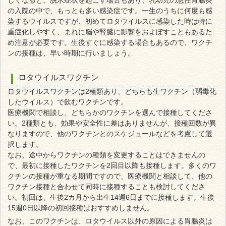
しくなると、脱水症状を起こす場合もあり、乳幼児の急性胃腸炎
の入院の中で、もっとも多い感染症です。一生のうちに何度も感
染するウイルスですが、初めてロタウイルスに感染した時は特に
重症化しやすく、まれに脳や腎臓に影響をおよぼすこともあるた
め注意が必要です。生後すぐに感染する場合もあるので、ワクチ
ンの接種は、早い時期に行いましょう。
ロタウイルスワクチン
ロタウイルスワクチンは2種類あり、どちらも生ワクチン（弱毒化
したウイルス）で飲むワクチンです。
医療機関で相談し、どちらかのワクチンを選んで接種してくださ
い。2種類とも、効果や安全性に差はありませんが、接種回数が異
なりますので、他のワクチンとのスケジュールなどを考慮して選
択します。
なお、途中からワクチンの種類を変更することはできませんの
で、最初に接種したワクチンを2回目以降も接種します。多くのワ
クチンの接種が重なる期間ですので、医療機関と相談して、他の
ワクチン接種と合わせて同時に接種することも検討してくださ
い。初回は、生後2カ月から出生14週6日までに接種します。生後
15週0日以降の初回接種はおすすめしません。
なお、このワクチンは、ロタウイルス以外の原因による胃腸炎は