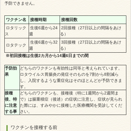
予防できません。
ワクチン名
接種時期
接種回数
ロタリック
生後6週から24
2回接種（27日以上の間隔をあけ
ス
週
る）
生後6週から32
3回接種（27日以上の間隔をあけ
ロタテック
週
る）
※初回接種は生後2カ月から14週6日までの間
予防効
どちらのワクチンも有効性は同等と考えられています。
果
ロタウイルス胃腸炎の発症そのものを7割から8割減ら
し、入院するような重症化はそのほとんどが予防できま
す。
接種
どちらのワクチンも、接種後（特に1週間から2週間ま
後、特
で）は腸重積症（後述）の症状に注意し、症状が見られ
に注意
た際には、すみやかに接種した医療機関を受診してくだ
する事
さい。
ワクチンを接種する前