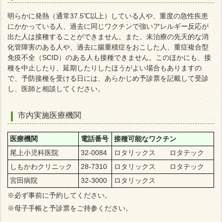
明らかに発熱（通常37.5℃以上）している人や、重度の急性疾患
にかかっている人、過去に同じワクチンで強いアレルギー反応が
出た人は接種することができません。また、未治療の先天的な消
化管障害のある人や、過去に腸重積症をおこした人、重症複合型
免疫不全（SCID）のある人も接種できません。このほかにも、接
種を中止したり、延期したりしたほうがよい場合もありますの
で、予防接種を受ける日には、あらかじめ予診票を記載して受診
し、医師と相談してください。
市内実施医療機関
医療機関
電話番号
接種可能なワクチン
尾上小児科医院
32-0084
ロタリックス ロタテック
しもかわクリニック
28-7310
ロタリックス ロタテック
宮田病院
32-3000
ロタリックス
※必ず事前に予約してください。
※母子手帳と予診票をご持参ください。