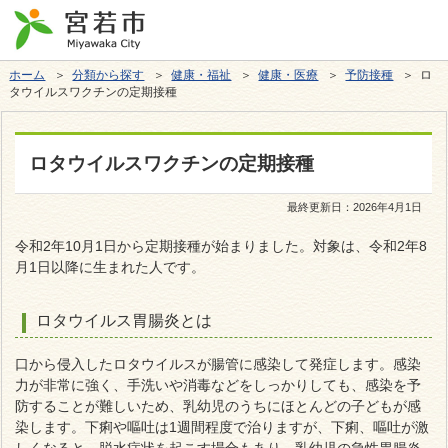
ホーム
＞
分類から探す
＞
健康・福祉
＞
健康・医療
＞
予防接種
＞ ロ
タウイルスワクチンの定期接種
ロタウイルスワクチンの定期接種
最終更新日：
2026年4月1日
令和2年10月1日から定期接種が始まりました。対象は、令和2年8
月1日以降に生まれた人です。
ロタウイルス胃腸炎とは
口から侵入したロタウイルスが腸管に感染して発症します。感染
力が非常に強く、手洗いや消毒などをしっかりしても、感染を予
防することが難しいため、乳幼児のうちにほとんどの子どもが感
染します。下痢や嘔吐は1週間程度で治りますが、下痢、嘔吐が激