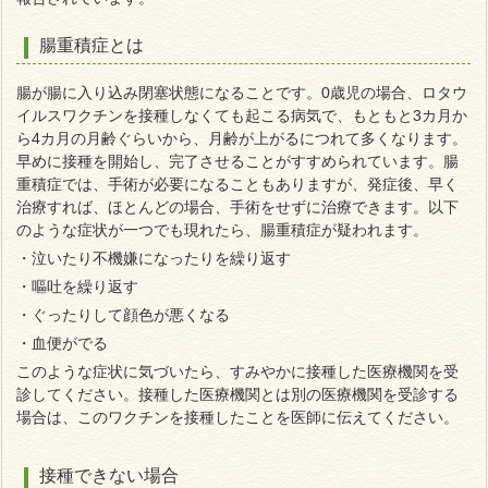
腸重積症とは
腸が腸に入り込み閉塞状態になることです。0歳児の場合、ロタウ
イルスワクチンを接種しなくても起こる病気で、もともと3カ月か
ら4カ月の月齢ぐらいから、月齢が上がるにつれて多くなります。
早めに接種を開始し、完了させることがすすめられています。腸
重積症では、手術が必要になることもありますが、発症後、早く
治療すれば、ほとんどの場合、手術をせずに治療できます。以下
のような症状が一つでも現れたら、腸重積症が疑われます。
・泣いたり不機嫌になったりを繰り返す
・嘔吐を繰り返す
・ぐったりして顔色が悪くなる
・血便がでる
このような症状に気づいたら、すみやかに接種した医療機関を受
診してください。接種した医療機関とは別の医療機関を受診する
場合は、このワクチンを接種したことを医師に伝えてください。
接種できない場合