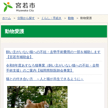
ホーム
＞
分類から探す
＞
くらし・手続き
＞
動物
＞ 動物愛護
動物愛護
飼い主がいない猫への不妊・去勢手術費用の一部を補助します
【宮若市補助金】
令和8年度あすなろ猫事業（飼い主がいない猫への不妊・去勢
手術支援）のご案内【福岡県獣医師会事業】
猫との付き合い方 ～人と猫が共生できるように～