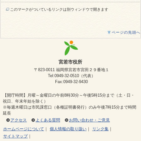
このマークがついているリンクは別ウィンドウで開きます
ページの先頭へ
宮若市役所
〒823-0011 福岡県宮若市宮田２９番地１
Tel:0949-32-0510（代表）
Fax:0949-32-9430
【開庁時間】月曜～金曜日の午前8時30分～午後5時15分まで（土・日・
祝日、年末年始を除く）
※毎週木曜日は市民課窓口（各種証明書発行）のみ午後7時15分まで時間
延長
アクセス
よくある質問
お問い合わせ・ご意見
ホームページについて
｜
個人情報の取り扱い
｜
リンク集
｜
サイトマップ
｜