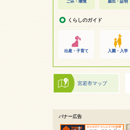
ごみ・環境
届出・証明
くらしのガイド
出産・子育て
入園・入学
宮若市マップ
バナー広告