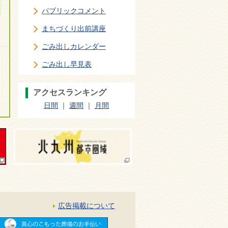
パブリックコメント
まちづくり出前講座
ごみ出しカレンダー
ごみ出し早見表
アクセスランキング
日間
｜
週間
｜
月間
広告掲載について