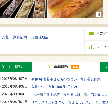
入札
家賃補助
定住奨励金
注目情報
新着情報
RSS
2026年08月07日
令和9年宮若市はたちのつどい 実行委員募集
2026年08月05日
入札公告（令和8年8月5日）2件
2026年08月04日
「令和8年熊本地震」被災者に対する住宅支援につ
2026年08月01日
リコリス子どもまつり「ちょこっとステージ」出