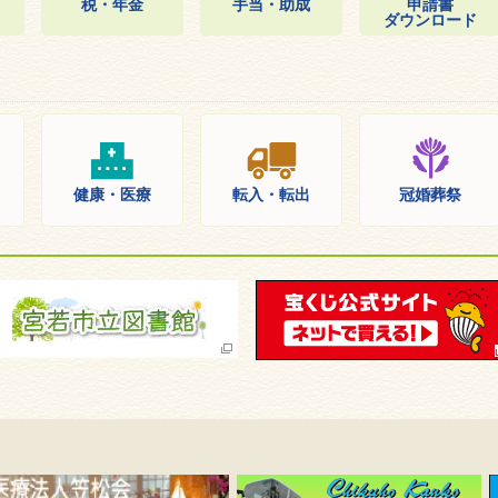
税・年金
手当・助成
申請書
ダウンロード
健康・医療
転入・転出
冠婚葬祭