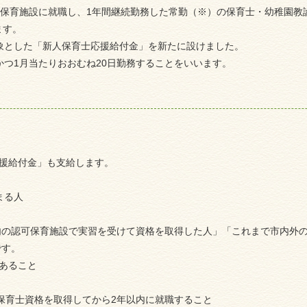
可保育施設に就職し、1年間継続勤務した常勤（※）の保育士・幼稚園
ます。
象とした「新人保育士応援給付金」を新たに設けました。
かつ1月当たりおおむね20日勤務することをいいます。
援給付金」も支給します。
まる人
内の認可保育施設で実習を受けて資格を取得した人」「これまで市内外
です。
あること
つ保育士資格を取得してから2年以内に就職すること