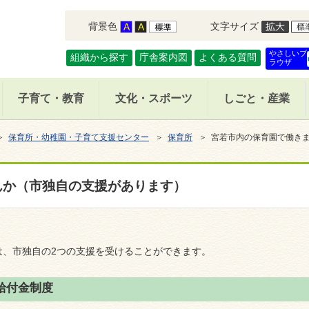
背景色
文字サイズ
やさしいブ
組織から探す
庁舎案内図
よくある質問
ラウザ
子育て・教育
文化・スポーツ
しごと・産業
＞
保育所・幼稚園・子育て支援センター
＞
保育所
＞ 宮若市内の保育園で働き
んか（市独自の支援があります）
は、市独自の2つの支援を受けることができます。
給付金制度