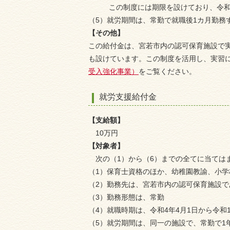
この制度には期限を設けており、令和
（5）就労期間は、常勤で就職後1カ月勤務
【その他】
この給付金は、宮若市内の認可保育施設で
も設けています。この制度を活用し、実習
受入強化事業）
をご覧ください。
就労支援給付金
【支給額】
10万円
【対象者】
次の（1）から（6）までの全てに当ては
（1）保育士資格のほか、幼稚園教諭、小
（2）勤務先は、宮若市内の認可保育施設で
（3）勤務形態は、常勤
（4）就職時期は、令和4年4月1日から令和
（5）就労期間は、同一の施設で、常勤で1