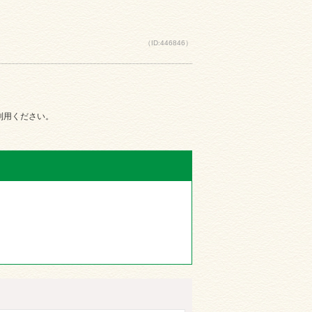
（ID:446846）
ご利用ください。