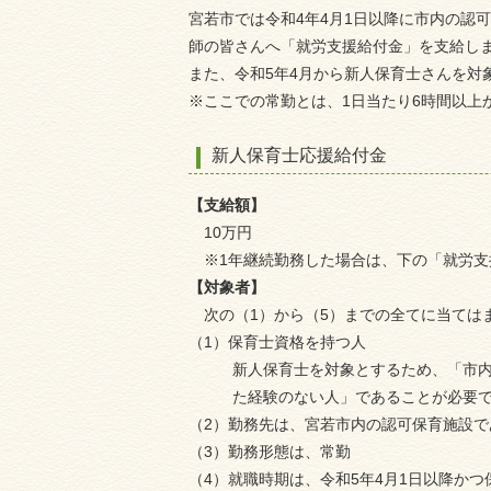
宮若市では令和4年4月1日以降に市内の認
師の皆さんへ「就労支援給付金」を支給し
また、令和5年4月から新人保育士さんを対
※ここでの常勤とは、1日当たり6時間以上
新人保育士応援給付金
【支給額】
10万円
※1年継続勤務した場合は、下の「就労支
【対象者】
次の（1）から（5）までの全てに当ては
（1）保育士資格を持つ人
新人保育士を対象とするため、「市
た経験のない人」であることが必要
（2）勤務先は、宮若市内の認可保育施設で
（3）勤務形態は、常勤
（4）就職時期は、令和5年4月1日以降か