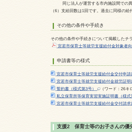
同じ法人が運営する市内施設間での
（6）支給回数は1回です。過去に同様の給
その他の条件や手続き
その他の条件や手続きについて掲載したチ
宮若市保育士等就労支援給付金対象者
申請書等の様式
宮若市保育士等就労支援給付金交付申請
宮若市保育士等就労支援給付金就労証明
誓約書（様式第3号）
（ワード：26キ
私立保育所等保育実習実施証明書（様式
宮若市保育士等就労支援給付金交付請求
支援2 保育士等のお子さんの優