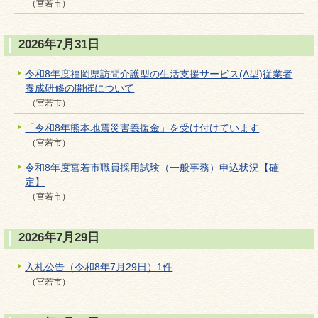
（宮若市）
2026年7月31日
令和8年度福岡県訪問介護型の生活支援サービス(A型)従業者
養成研修の開催について
（宮若市）
「令和8年熊本地震災害義援金」を受け付けています
（宮若市）
令和8年度宮若市職員採用試験（一般事務）申込状況【確
定】
（宮若市）
2026年7月29日
入札公告（令和8年7月29日）1件
（宮若市）