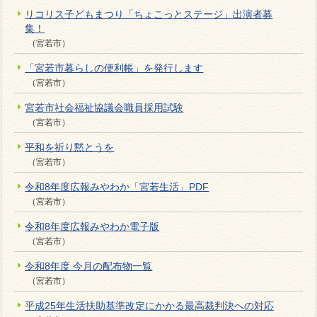
リコリス子どもまつり「ちょこっとステージ」出演者募
集！
（宮若市）
「宮若市暮らしの便利帳」を発行します
（宮若市）
宮若市社会福祉協議会職員採用試験
（宮若市）
平和を祈り黙とうを
（宮若市）
令和8年度広報みやわか「宮若生活」PDF
（宮若市）
令和8年度広報みやわか電子版
（宮若市）
令和8年度 今月の配布物一覧
（宮若市）
平成25年生活扶助基準改定にかかる最高裁判決への対応