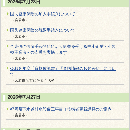
2026年7月28日
国民健康保険の加入手続きについて
（宮若市）
国民健康保険の脱退手続きについて
（宮若市）
全東信の破産手続開始により影響を受ける中小企業・小規
模事業者への支援を実施します
（宮若市）
令和８年度「資格確認書」「資格情報のお知らせ」につい
て
（宮若市,宮若に住まうTOP）
2026年7月27日
福岡県下水道排水設備工事責任技術者更新講習のご案内
（宮若市）