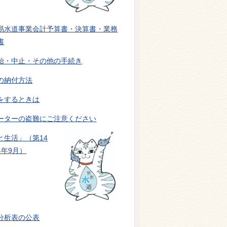
易水道事業会計予算書・決算書・業務
書
始・中止・その他の手続き
の納付方法
をするときは
ーターの盗難にご注意ください
と生活」（第14
4年9月）
分析表の公表