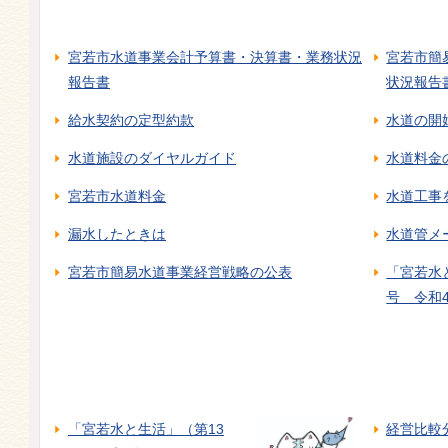
宮若市水道事業会計予算書・決算書・業務状況
宮若市簡
報告書
状況報告
給水契約の定型約款
水道の開
水道施設のダイヤルガイド
水道料金
宮若市水道料金
水道工事
漏水したときは
水道管メ
宮若市簡易水道事業経営戦略の公表
「宮若水
号 令和
「宮若水と生活」（第13
経営比較