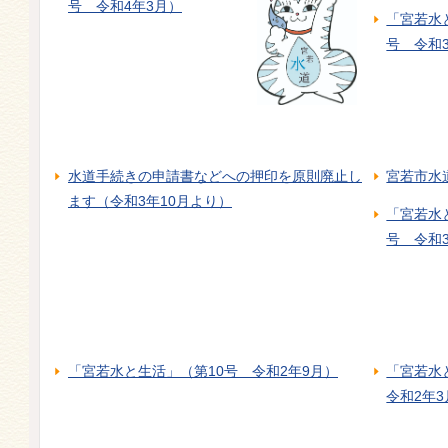
号 令和4年3月）
「宮若水
号 令和3
水道手続きの申請書などへの押印を原則廃止し
宮若市水
ます（令和3年10月より）
「宮若水
号 令和
「宮若水と生活」（第10号 令和2年9月）
「宮若水
令和2年3