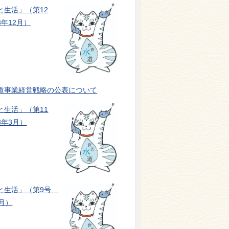
と生活」（第12
年12月）
道事業経営戦略の公表について
と生活」（第11
3年3月）
と生活」（第9号
月）