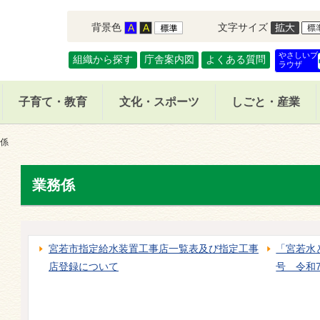
背景色
文字サイズ
やさしいブ
組織から探す
庁舎案内図
よくある質問
ラウザ
子育て・教育
文化・スポーツ
しごと・産業
係
業務係
宮若市指定給水装置工事店一覧表及び指定工事
「宮若水
店登録について
号 令和7