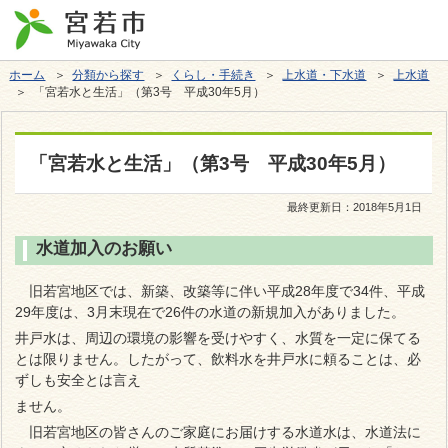
ホーム
＞
分類から探す
＞
くらし・手続き
＞
上水道・下水道
＞
上水道
＞ 「宮若水と生活」（第3号 平成30年5月）
「宮若水と生活」（第3号 平成30年5月）
最終更新日：
2018年5月1日
水道加入のお願い
旧若宮地区では、新築、改築等に伴い平成28年度で34件、平成
29年度は、3月末現在で26件の水道の新規加入がありました。
井戸水は、周辺の環境の影響を受けやすく、水質を一定に保てる
とは限りません。したがって、飲料水を井戸水に頼ることは、必
ずしも安全とは言え
ません。
旧若宮地区の皆さんのご家庭にお届けする水道水は、水道法に