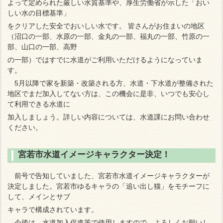
よって定められた厳しい水質基準や、厚生労働省が示した「おい
しい水の目標基準」
をクリアした安全でおいしい水です。 皆さんがお住まいの地区
（沼口の一部、水原の一部、金丸の一部、福丸の一部、竹原の一
部、山口の一部、高野
の一部）ではすでに水道がご利用いただけるようになっていま
す。
5月以降で家を新築・改築される方、水道・下水道が整備された
地区でまだ加入してない方は、この機会に是非、いつでも安心し
て利用できる水道に
加入しましょう。詳しい内容については、水道課にお問い合わせ
ください。
宮若市水道イメージキャラクター決定！
前号で告知していました、宮若市水道イメージキャラクターが
決定しました。宮若市ゆるキャラの「追い出し猫」をモチーフに
して、メインとサブ
キャラで構成されています。
今後は、水道加入促進等で使用しますので、よろしくお願いし