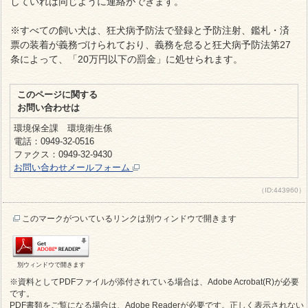
していれば同じように連絡ができます。
※すべての飼い犬は、狂犬病予防法で登録と予防注射、鑑札・済
票の装着が義務づけられており、義務を怠ると狂犬病予防法第27
条によって、「20万円以下の罰金」に処せられます。
このページに関する
お問い合わせは
環境保全課 環境衛生係
電話：0949-32-0516
ファクス：0949-32-9430
お問い合わせメールフォーム
（ID:443960）
このマークがついているリンクは別ウィンドウで開きます
別ウィンドウで開きます
※資料としてPDFファイルが添付されている場合は、Adobe Acrobat(R)が必要
です。
PDF書類をご覧になる場合は、Adobe Readerが必要です。正しく表示されない