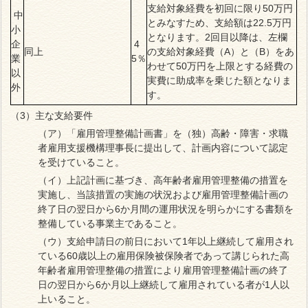
支給対象経費を初回に限り50万円
中
とみなすため、支給額は22.5万円
小
となります。2回目以降は、左欄
企
4
同上
の支給対象経費（A）と（B）をあ
業
5％
わせて50万円を上限とする経費の
以
実費に助成率を乗じた額となりま
外
す。
（3）主な支給要件
（ア）「雇用管理整備計画書」を（独）高齢・障害・求職
者雇用支援機構理事長に提出して、計画内容について認定
を受けていること。
（イ）上記計画に基づき、高年齢者雇用管理整備の措置を
実施し、当該措置の実施の状況および雇用管理整備計画の
終了日の翌日から6か月間の運用状況を明らかにする書類を
整備している事業主であること。
（ウ）支給申請日の前日において1年以上継続して雇用され
ている60歳以上の雇用保険被保険者であって講じられた高
年齢者雇用管理整備の措置により雇用管理整備計画の終了
日の翌日から6か月以上継続して雇用されている者が1人以
上いること。