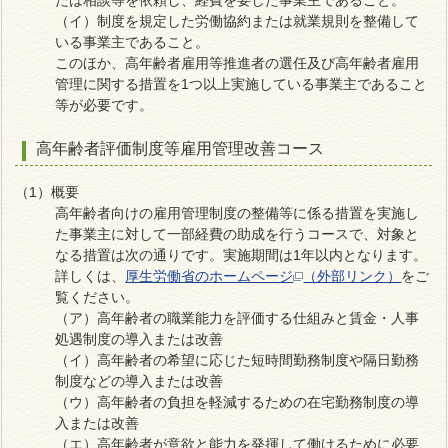
たは相談等を依頼し、経費を要した事業主であること。
（イ）制度を規定した労働協約または就業規則を整備して
いる事業主であること。
このほか、高年齢者雇用等推進者の選任及び高年齢者雇用
管理に関する措置を1つ以上実施している事業主であること
等が必要です。
高年齢者評価制度等雇用管理改善コース
（1）概要
高年齢者向けの雇用管理制度の整備等に係る措置を実施し
た事業主に対して一部経費の助成を行うコースで、対象と
なる措置は次の通りです。実施期間は1年以内となります。
詳しくは、
厚生労働省のホームページ
（外部リンク）
をご
覧ください。
（ア）高年齢者の職業能力を評価する仕組みと賃金・人事
処遇制度の導入または改善
（イ）高年齢者の希望に応じた短時間勤務制度や隔日勤務
制度などの導入または改善
（ウ）高年齢者の負担を軽減するための在宅勤務制度の導
入または改善
（エ）高年齢者が意欲と能力を発揮して働けるために必要