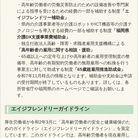
・高年齢労働者の労働災害防止のための設備改善や専門家
による指導を受けるための経費の一部を補助する制度
「エ
イジフレンドリー補助金」
・県内の介護事業者等が介護ロボットやICT機器等の介護テ
クノロジーを導入する経費の一部を補助する制度
「福岡県
介護DX支援事業費補助金」
・
独立行政法人高齢・障害・求職者雇用支援機構による
「高年齢者の雇用に関する相談・援助」
・65歳以上への定年引上げや高年齢者の雇用管理制度の整
備等、高年齢の有期契約労働者の無期雇用への転換を行う
事業主に対して助成する制度
「65歳超雇用推進助成金」
令和7年11月時点の情報となります。補助金や支給金は申請
の受付期間が終了しているものもあります。詳しくは、各
所管省庁や福岡県のホームページでご確認をお願いしま
す。
エイジフレンドリーガイドライン
厚生労働省が令和2年3月に「高年齢労働者の安全と健康確保のた
めのガイドライン（エイジフレンドリーガイドライン）」を策定
しています。このガイドラインでは、高年齢労働者を現在雇用し