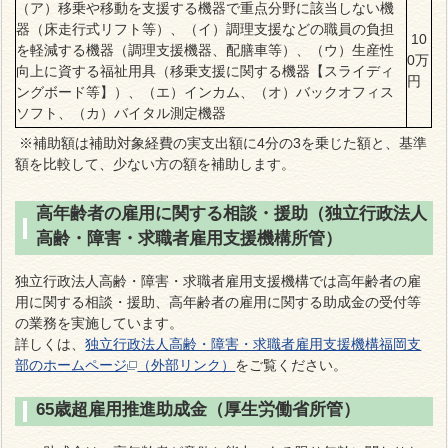
（ア）移乗や移動を支援する機器で重点分野に該当しない機
器（床走行式リフト等）、（イ）調理支援などの職員の負担
10
を軽減する機器（調理支援機器、配膳車等）、（ウ）生産性
0万
向上に資する福祉用具（移乗支援に関する機器【スライディ
円
ングボード等】）、（エ）インカム、（オ）バックオフィス
ソフト、（カ）バイタル測定機器
※補助額は補助対象経費の実支出額に4分の3を乗じた額と、基準
額を比較して、少ない方の額を補助します。
高年齢者の雇用に関する相談・援助（独立行政法人
高齢・障害・求職者雇用支援機構所管）
独立行政法人高齢・障害・求職者雇用支援機構では高年齢者の雇
用に関する相談・援助、高年齢者の雇用に関する助成金の受付等
の業務を実施しています。
詳しくは、
独立行政法人高齢・障害・求職者雇用支援機構福岡支
部のホームページ
（外部リンク）
をご覧ください。
65歳超雇用推進助成金（厚生労働省所管）