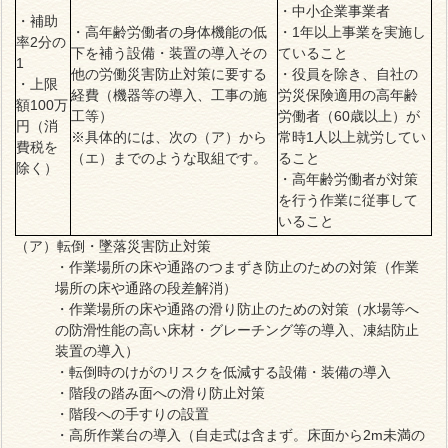
・中小企業事業者
・補助
・高年齢労働者の身体機能の低
・1年以上事業を実施し
率2分の
下を補う設備・装置の導入その
ていること
1
他の労働災害防止対策に要する
・役員を除き、自社の
・上限
経費（機器等の導入、工事の施
労災保険適用の高年齢
額100万
工等）
労働者（60歳以上）が
円（消
※具体的には、次の（ア）から
常時1人以上就労してい
費税を
（エ）までのような取組です。
ること
除く）
・高年齢労働者が対策
を行う作業に従事して
いること
（ア）転倒・墜落災害防止対策
・作業場所の床や通路のつまずき防止のための対策（作業
場所の床や通路の段差解消）
・作業場所の床や通路の滑り防止のための対策（水場等へ
の防滑性能の高い床材・グレーチング等の導入、凍結防止
装置の導入）
・転倒時のけがのリスクを低減する設備・装備の導入
・階段の踏み面への滑り防止対策
・階段への手すりの設置
・高所作業台の導入（自走式は含まず。床面から2m未満の