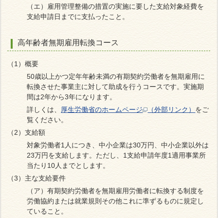
（エ）雇用管理整備の措置の実施に要した支給対象経費を
支給申請日までに支払ったこと。
高年齢者無期雇用転換コース
（1）概要
50歳以上かつ定年年齢未満の有期契約労働者を無期雇用に
転換させた事業主に対して助成を行うコースです。実施期
間は2年から3年になります。
詳しくは、
厚生労働省のホームページ
（外部リンク）
をご
覧ください。
（2）支給額
対象労働者1人につき、中小企業は30万円、中小企業以外は
23万円を支給します。ただし、1支給申請年度1適用事業所
当たり10人までとします。
（3）主な支給要件
（ア）有期契約労働者を無期雇用労働者に転換する制度を
労働協約または就業規則その他これに準ずるものに規定し
ていること。