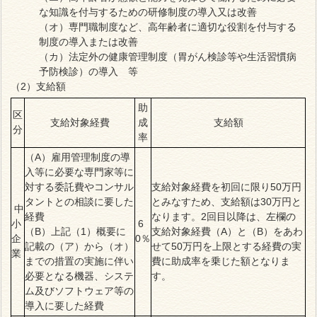
な知識を付与するための研修制度の導入又は改善
（オ）専門職制度など、高年齢者に適切な役割を付与する
制度の導入または改善
（カ）法定外の健康管理制度（胃がん検診等や生活習慣病
予防検診）の導入 等
（2）支給額
助
区
支給対象経費
成
支給額
分
率
（A）雇用管理制度の導
入等に必要な専門家等に
対する委託費やコンサル
支給対象経費を初回に限り50万円
タントとの相談に要した
とみなすため、支給額は30万円と
中
経費
なります。2回目以降は、左欄の
小
6
（B）上記（1）概要に
支給対象経費（A）と（B）をあわ
企
0％
記載の（ア）から（オ）
せて50万円を上限とする経費の実
業
までの措置の実施に伴い
費に助成率を乗じた額となりま
必要となる機器、システ
す。
ム及びソフトウェア等の
導入に要した経費