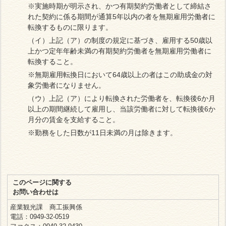
※実施時期が明示され、かつ有期契約労働者として締結さ
れた契約に係る期間が通算5年以内の者を無期雇用労働者に
転換するものに限ります。
（イ）上記（ア）の制度の規定に基づき、雇用する50歳以
上かつ定年年齢未満の有期契約労働者を無期雇用労働者に
転換すること。
※無期雇用転換日において64歳以上の者はこの助成金の対
象労働者になりません。
（ウ）上記（ア）により転換された労働者を、転換後6か月
以上の期間継続して雇用し、当該労働者に対して転換後6か
月分の賃金を支給すること。
※勤務をした日数が11日未満の月は除きます。
このページに関する
お問い合わせは
産業観光課 商工振興係
電話：0949-32-0519