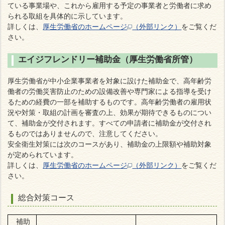
ている事業場や、これから雇用する予定の事業者と労働者に求め
られる取組を具体的に示しています。
詳しくは、
厚生労働省のホームページ
（外部リンク）
をご覧くだ
さい。
エイジフレンドリー補助金（厚生労働省所管）
厚生労働省が中小企業事業者を対象に設けた補助金で、高年齢労
働者の労働災害防止のための設備改善や専門家による指導を受け
るための経費の一部を補助するものです。高年齢労働者の雇用状
況や対策・取組の計画を審査の上、効果が期待できるものについ
て、補助金が交付されます。すべての申請者に補助金が交付され
るものではありませんので、注意してください。
安全衛生対策には次のコースがあり、補助金の上限額や補助対象
が定められています。
詳しくは、
厚生労働省のホームページ
（外部リンク）
をご覧くだ
さい。
総合対策コース
補助