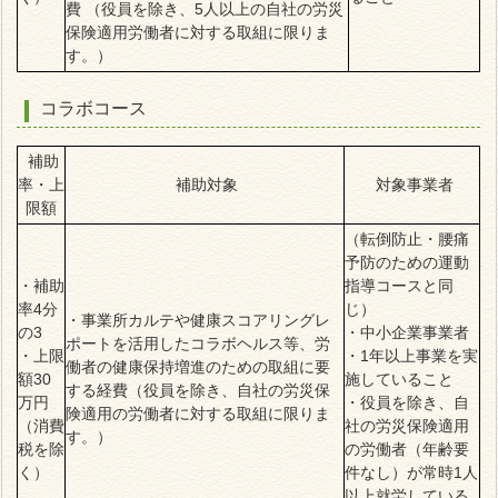
費 （役員を除き、5人以上の自社の労災
保険適用労働者に対する取組に限りま
す。）
コラボコース
補助
率・上
補助対象
対象事業者
限額
（転倒防止・腰痛
予防のための運動
・補助
指導コースと同
率4分
じ）
・事業所カルテや健康スコアリングレ
の3
・中小企業事業者
ポートを活用したコラボヘルス等、労
・上限
・1年以上事業を実
働者の健康保持増進のための取組に要
額30
施していること
する経費（役員を除き、自社の労災保
万円
・役員を除き、自
険適用の労働者に対する取組に限りま
（消費
社の労災保険適用
す。）
税を除
の労働者（年齢要
く）
件なし）が常時1人
以上就労している