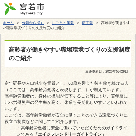
ホーム
＞
分類から探す
＞
しごと・産業
＞
商工業
＞ 高齢者が働きやす
い職場環境づくりの支援制度のご紹介
高齢者が働きやすい職場環境づくりの支援制度
のご紹介
最終更新日：
2026年5月29日
定年延長や人口減少を背景とし、60歳を迎えた後も働き続ける人
（ここでは、高年齢労働者と表現します。）が増えています。
高年齢労働者は、身体の機能が低下すること等により、若年層に
比べ労働災害の発生率が高く、休業も長期化しやすいといわれて
います。
ここでは、高年齢労働者が安全に働くことのできる環境づくりに
役立つ制度などに関してご紹介します。
・高年齢労働者に安全に働いていただくためのガイドライ
ンである
「エイジフレンドリーガイドライン」