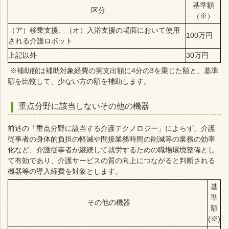
基準額
区分
（※）
（ア）移乗支援、（オ）入浴支援の場面において使用
100万円
される介護ロボット
上記以外
30万円
※補助額は補助対象経費の実支出額に4分の3を乗じた額と、基準
額を比較して、少ない方の額を補助します。
重点分野に該当しないその他の機器
前述の「重点分野に該当する介護テクノロジー」によらず、介護
従事者の身体的負担の軽減や間接業務時間の削減等の業務の効率
化など、介護従事者が継続して就労するための職場環境整備とし
て有効であり、介護サービスの質の向上につながると判断される
機器等の導入経費を対象とします。
基
準
その他の機器
額
(※)