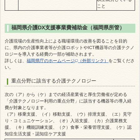
こと
福岡県介護DX支援事業費補助金（福岡県所管）
介護現場の生産性向上による職場環境の改善を図ることを目的
に、県内の介護事業者等が介護ロボットやICT機器等の介護テクノ
ロジーを導入する経費の一部が補助されます。
詳しくは、
福岡県庁のホームページ
（外部リンク）
をご覧くださ
い。
重点分野に該当する介護テクノロジー
次の（ア）から（ケ）までの経済産業省と厚生労働省が定める
「介護テクノロジー利用の重点分野」に該当する機器等の導入経
費が対象となります。
（ア）移乗支援、（イ）移動支援、（ウ）排泄支援、（エ）見守
り・コミュニケーション、（オ）入浴支援、（カ）介護業務支
援、（キ）機能訓練支援、（ク）食事・栄養管理支援、（ケ）認
知症生活支援・認知症ケア支援