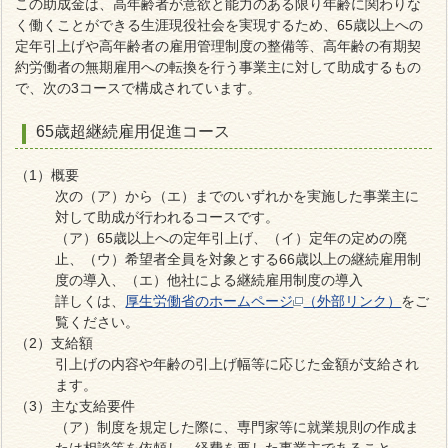
この助成金は、高年齢者が意欲と能力のある限り年齢に関わりな
く働くことができる生涯現役社会を実現するため、65歳以上への
定年引上げや高年齢者の雇用管理制度の整備等、高年齢の有期契
約労働者の無期雇用への転換を行う事業主に対して助成するもの
で、次の3コースで構成されています。
65歳超継続雇用促進コース
（1）概要
次の（ア）から（エ）までのいずれかを実施した事業主に
対して助成が行われるコースです。
（ア）65歳以上への定年引上げ、（イ）定年の定めの廃
止、（ウ）希望者全員を対象とする66歳以上の継続雇用制
度の導入、（エ）他社による継続雇用制度の導入
詳しくは、
厚生労働省のホームページ
（外部リンク）
をご
覧ください。
（2）支給額
引上げの内容や年齢の引上げ幅等に応じた金額が支給され
ます。
（3）主な支給要件
（ア）制度を規定した際に、専門家等に就業規則の作成ま