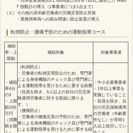
・日本産業規格JIS Z 8504及びJIS B 7922に適合した WBG
T 指数計の導入（1事業者につき1点まで）
（エ）その他の高年齢労働者の労働災害防止対策
・業務用車両への踏み間違い防止装置の導入
転倒防止・腰痛予防のための運動指導コース
補助
率・上
補助対象
対象事業者
限額
（転倒防止）
・労働者の転倒災害防止のため、専門家
による身体機能のチェック及び専門家に
・補助
・中小企業事業者
よる運動指導を受けるために要する経費
率4分
・1年以上事業を
（役員を除き、5人以上の自社の労災保
の3
実施していること
険適用労働者に対する取組に限りま
・上限
・役員を除き、自
す。）
額100
社の労災保険適用
（腰痛防止）
万円
の労働者（年齢要
・労働者の腰痛災害の予防のため、専門
（消費
件なし）が常時1
家による身体機能のチェック及び専門家
税を除
人以上就労してい
による運動指導を受けるために要する経
く）
ること