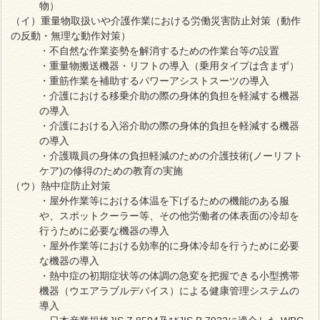
物）
（イ）重量物取扱いや介護作業における労働災害防止対策（動作
の反動・無理な動作対策）
・不自然な作業姿勢を解消するための作業台等の設置
・重量物搬送機器・リフトの導入（乗用タイプは含まず）
・重筋作業を補助するパワーアシストスーツの導入
・介護における移乗介助の際の身体的負担を軽減する機器
の導入
・介護における入浴介助の際の身体的負担を軽減する機器
の導入
・介護職員の身体の負担軽減のための介護技術(ノーリフト
ケア)の修得のための教育の実施
（ウ）熱中症防止対策
・屋外作業等における体温を下げるための機能のある服
や、スポットクーラー等、その他労働者の体表面の冷却を
行うために必要な機器の導入
・屋外作業等における効率的に身体冷却を行うために必要
な機器の導入
・熱中症の初期症状等の体調の急変を把握できる小型携帯
機器（ウエアラブルデバイス）による健康管理システムの
導入