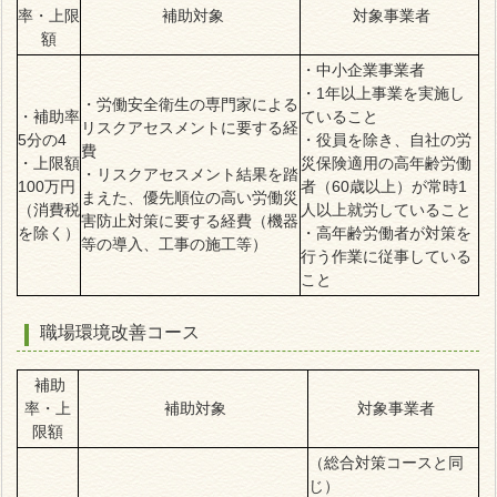
率・上限
補助対象
対象事業者
額
・中小企業事業者
・1年以上事業を実施し
・労働安全衛生の専門家による
・補助率
ていること
リスクアセスメントに要する経
5分の4
・役員を除き、自社の労
費
・上限額
災保険適用の高年齢労働
・リスクアセスメント結果を踏
100万円
者（60歳以上）が常時1
まえた、優先順位の高い労働災
（消費税
人以上就労していること
害防止対策に要する経費（機器
を除く）
・高年齢労働者が対策を
等の導入、工事の施工等）
行う作業に従事している
こと
職場環境改善コース
補助
率・上
補助対象
対象事業者
限額
（総合対策コースと同
じ）