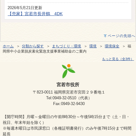
2026年5月21日更新
【売家】宮若市長井鶴 4DK
ページの先頭へ
ホーム
＞
分類から探す
＞
まちづくり・環境
＞
環境
＞
環境保全
＞ 福
岡県中小企業脱炭素化緊急支援事業補助金のご案内
もっと見る（全3件）
宮若市役所
〒823-0011 福岡県宮若市宮田２９番地１
Tel:0949-32-0510（代表）
Fax:0949-32-9430
【開庁時間】月曜～金曜日の午前8時30分～午後5時15分まで（土・日・
祝日、年末年始を除く）
※毎週木曜日は市民課窓口（各種証明書発行）のみ午後7時15分まで時間
延長