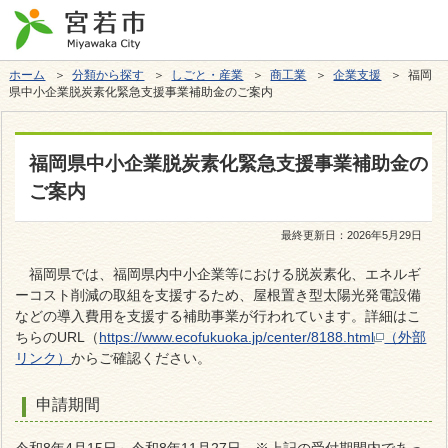
ホーム
＞
分類から探す
＞
しごと・産業
＞
商工業
＞
企業支援
＞ 福岡
県中小企業脱炭素化緊急支援事業補助金のご案内
福岡県中小企業脱炭素化緊急支援事業補助金の
ご案内
最終更新日：
2026年5月29日
福岡県では、福岡県内中小企業等における脱炭素化、エネルギ
ーコスト削減の取組を支援するため、屋根置き型太陽光発電設備
などの導入費用を支援する補助事業が行われています。詳細はこ
ちらのURL（
https://www.ecofukuoka.jp/center/8188.html
（外部
リンク）
からご確認ください。
申請期間