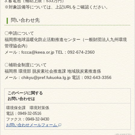
3.蓄電池（補助上限：533万円）
※対象設備等については、上記URLをご確認ください。
問い合わせ先
〇申請について
福岡県地球温暖化防止活動推進センター（一般財団法人九州環境
管理協会内）
メール：fccca@keea.or.jp TEL：092-674-2360
〇補助金制度について
福岡県 環境部 脱炭素社会推進課 地域脱炭素推進係
メール：chikyu@pref.fukuoka.lg.jp 電話：092-643-3356
このページに関する
お問い合わせは
環境保全課 環境対策係
電話：0949-32-0516
ファクス：0949-32-9430
お問い合わせメールフォーム
（ID:449270）