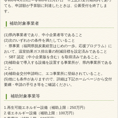
令和8年4月15日～令和8年11月27日 ※上記の受付期間内であっ
ても、申請額が予算額に到達したときは、公募受付を終了しま
す。
補助対象事業者
(1)県内事業者であり、中小企業者等であること
(2)次のいずれかの条件を満たしていること
・ 県事業（福岡県脱炭素経営はじめの一歩。応援プログラム）に
おいて、温室効果ガス排出量の削減目標を設定済みであること
・ SBT 認定（中小企業版を含む）を取得済みであること。
(3)補助金で導入する設備を設置する事業所が、県内事業所である
こと。
(4)補助金交付申請時に、エコ事業所に登録されていること。
(5)他にも条件がありますので、詳細は下記ホームページから交付
要綱・申請の手引き等をご確認ください。
補助対象事業等
1.再生可能エネルギー設備（補助上限：250万円）
2.省エネルギー設備（補助上限：100万円）