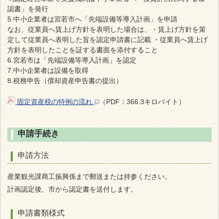
認書」を発行
5.中小企業者は宮若市へ「先端設備等導入計画」を申請
なお、従業員へ賃上げ方針を表明した場合は、・賃上げ方針を策
定して従業員へ表明した旨を認定申請書に記載 ・従業員へ賃上げ
方針を表明したことを証する書面を添付すること
6.宮若市は「先端設備等導入計画」を認定
7.中小企業者は設備を取得
8.税務申告（償却資産申告書の提出）
固定資産税の特例の流れ
（PDF：366.3キロバイト）
申請手続き
申請方法
産業観光課商工振興係まで郵送または持参ください。
計画認定後、市から認定書を送付します。
申請書類様式