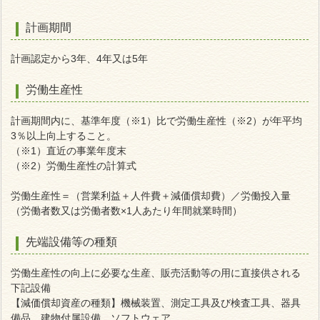
計画期間
計画認定から3年、4年又は5年
労働生産性
計画期間内に、基準年度（※1）比で労働生産性（※2）が年平均
3％以上向上すること。
（※1）直近の事業年度末
（※2）労働生産性の計算式
労働生産性＝（営業利益＋人件費＋減価償却費）／労働投入量
（労働者数又は労働者数×1人あたり年間就業時間）
先端設備等の種類
労働生産性の向上に必要な生産、販売活動等の用に直接供される
下記設備
【減価償却資産の種類】機械装置、測定工具及び検査工具、器具
備品、建物付属設備、ソフトウェア