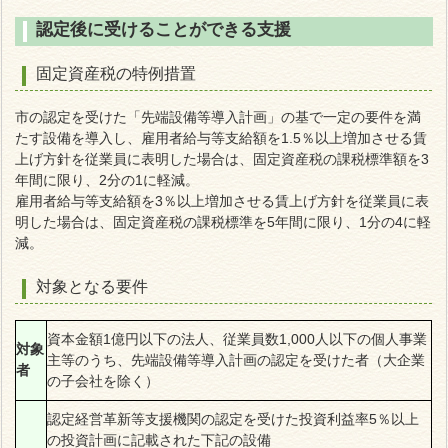
認定後に受けることができる支援
固定資産税の特例措置
市の認定を受けた「先端設備等導入計画」の基で一定の要件を満
たす設備を導入し、雇用者給与等支給額を1.5％以上増加させる賃
上げ方針を従業員に表明した場合は、固定資産税の課税標準額を3
年間に限り、2分の1に軽減。
雇用者給与等支給額を3％以上増加させる賃上げ方針を従業員に表
明した場合は、固定資産税の課税標準を5年間に限り、1分の4に軽
減。
対象となる要件
資本金額1億円以下の法人、従業員数1,000人以下の個人事業
対象
主等のうち、先端設備等導入計画の認定を受けた者（大企業
者
の子会社を除く）
認定経営革新等支援機関の認定を受けた投資利益率5％以上
の投資計画に記載された下記の設備