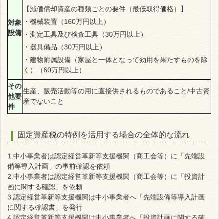
【減価償却資産の種類ごとの要件（最低取得価格）】
・機械装置（160万円以上）
対象
設備
・測定工具及び検査工具（30万円以上）
・器具備品（30万円以上）
・建物附属設備（家屋と一体となって効用を果たすものを除
く）（60万円以上）
その
生産、販売活動等の用に直接供されるものであること/中古資
他要
産でないこと
件
固定資産税の特例を活用する場合の全体的な流れ
1.中小事業者は認定経営革新等支援機関（商工会等）に「先端設
備等導入計画」の事前確認を依頼
2.中小事業者は認定経営革新等支援機関（商工会等）に「投資計
画に関する確認」を依頼
3.認定経営革新等支援機関は中小事業者へ「先端設備等導入計画
に関する確認書」を発行
4.認定経営革新等支援機関は中小事業者へ「投資計画に関する確