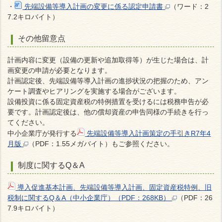
・
先端設備等導入計画の変更に係る認定申請書
（ワード：2
7.2キロバイト）
その他留意点
計画内容に変更（設備の更新や追加取得等）が生じた場合は、計
画変更の申請が必要となります。
計画認定後、先端設備等導入計画の進捗状況の把握のため、アン
ケート調査やヒアリングを実施する場合がございます。
設備投資に係る固定資産税の特例措置を受けるには税務申告が必
要です。計画認定後は、他の償却資産の申告同様の手続きを行っ
てください。
中小企業庁が発行する
先端設備等導入計画策定の手引きR7年4
月版
（PDF：1.55メガバイト）
もご参照ください。
制度に関するQ＆A
導入促進基本計画、先端設備等導入計画、固定資産税特例、旧
税制に関するQ＆A（中小企業庁）（PDF：268KB）
（PDF：26
7.9キロバイト）