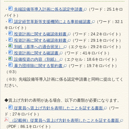
・
先端設備等導入計画に係る認定申請書
（ワード：25.1キロ
バイト）
・
認定経営革新等支援機関による事前確認書
（ワード：32.1
キロバイト）
・
投資計画に関する確認依頼書
（ワード：24.2キロバイト）
・
投資計画に関する確認依頼書
（ワード：29.1キロバイト）
・
別紙（基準への適合状況）
（エクセル：29.2キロバイト）
・
投資計画に関する確認書
（ワード：41キロバイト）
・
設備投資の内容（別紙）
（エクセル：18.6キロバイト）
・
暴力団排除に関する誓約書
（ワード：19.7キロバイト）
（※3）
（※3）先端設備等導入計画に係る認定申請書と同時に提出してく
ださい。
◆賃上げ方針の表明がある場合、以下の書類が必要になります。
・
従業員へ賃上げ方針を表明したことを証する書面
（ワー
ド：27キロバイト）
（記載例）従業員へ賃上げ方針を表明したことを証する書面
（PDF：86.1キロバイト）