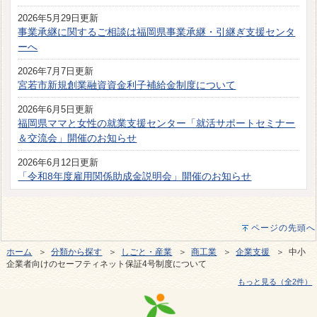
2026年5月29日更新
事業承継に関するご相談は福岡県事業承継・引継ぎ支援センタ
ーへ
2026年7月7日更新
宮若市新規創業融資資金利子補給金制度について
2026年6月5日更新
福岡県ママと女性の就業支援センター「就活サポートセミナー
＆交流会」開催のお知らせ
2026年6月12日更新
「令和8年度雇用関係助成金説明会」開催のお知らせ
ページの先頭へ
ホーム
＞
分類から探す
＞
しごと・産業
＞
商工業
＞
企業支援
＞ 中小
企業者向けのセーフティネット保証4号制度について
もっと見る（全2件）