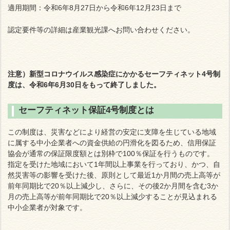
適用期間：令和6年8月27日から令和6年12月23日まで
認定要件等の詳細は産業観光課へお問い合わせください。
注意）新型コロナウイルス感染症にかかるセーフティネット4号制
度は、
令和6年6月30日をもって終了しました。
セーフティネット保証4号制度とは
この制度は、災害などにより経営の安定に支障を生じている地域
に属する中小企業者への資金供給の円滑化を図るため、信用保証
協会が通常の保証限度額とは別枠で100％保証を行うものです。
指定を受けた地域において1年間以上事業を行っており、かつ、自
然災害等の影響を受けた後、原則として最近1か月間の売上高等が
前年同期比で20％以上減少し、さらに、その後2か月間を含む3か
月の売上高等が前年同期比で20％以上減少することが見込まれる
中小企業者が対象です。