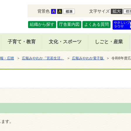
背景色
文字サイズ
やさしいブ
組織から探す
庁舎案内図
よくある質問
ラウザ
子育て・教育
文化・スポーツ
しごと・産業
報・広聴
＞
広報みやわか「宮若生活」
＞
広報みやわか電子版
＞ 令和8年度
します。