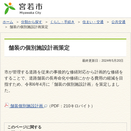
ホーム
＞
分類から探す
＞
くらし・手続き
＞
住まい・交通
＞
公共交通
＞ 舗装の個別施設計画策定
舗装の個別施設計画策定
最終更新日：
2024年5月20日
市が管理する道路を従来の事後的な修繕対応から計画的な修繕を
することで、道路舗装の長寿命化や修繕にかかる費用の縮減を目
指すため、令和6
年4月に「舗装の個別施設計画」を策定しまし
た。
舗装個別施設計画
（PDF：210キロバイト）
このページに関する