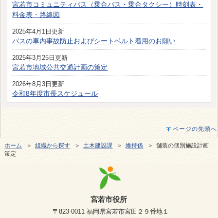
宮若市コミュニティバス（乗合バス・乗合タクシー）時刻表・
料金表・路線図
2025年4月1日更新
バスの車内事故防止およびシートベルト着用のお願い
2025年3月25日更新
宮若市地域公共交通計画の策定
2026年8月3日更新
令和8年度市長スケジュール
ページの先頭へ
ホーム
＞
組織から探す
＞
土木建設課
＞
維持係
＞ 舗装の個別施設計画
策定
宮若市役所
〒823-0011 福岡県宮若市宮田２９番地１