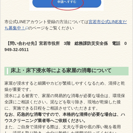
市公式LINEアカウント
登録の方法については
宮若市公式LINE友だ
ち募集中！
のページをご覧ください
【問い合わせ先】宮若市役所 3階 総務課防災安全係 電話 0
949-32-0511
床上・床下浸水等による家屋の消毒について
家屋が浸水すると細菌やカビが繁殖しやすくなるため、清掃と乾
燥が重要です。
浸水による被害で、家屋の簡易的な消毒が必要な場合は、環境保
全課にご相談ください。泥などを取り除き、現地が乾燥した後
に、実施できる日程をご相談させていただきます。
なお、応急的な消毒ですので、本格的な清掃が必要な場合は、ハ
ウスクリーニング業者等へご依頼ください。
また、ご自身で清掃する際は、丈夫な手袋や底の厚い靴を着用