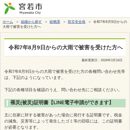
ホーム
＞
組織から探す
＞
総務課
＞
防災安全係
＞ 令和7年8月9日からの
大雨で被害を受けた方へ
令和7年8月9日からの大雨で被害を受けた方へ
最終更新日：
2026年3月16日
令和7年8月9日からの大雨で被害を受けた方の各種問い合わせ先等
は、下記のようになっています。
下記の各種項目を確認のうえ、問い合わせ先にご相談ください。
罹災(被災)証明書【LINE電子申請ができます】
主に住家に対する被害があった場合に発行する証明書です。税金
の減免、災害等によって発生したゴミ等の回収には、この証明書
が必要となります。