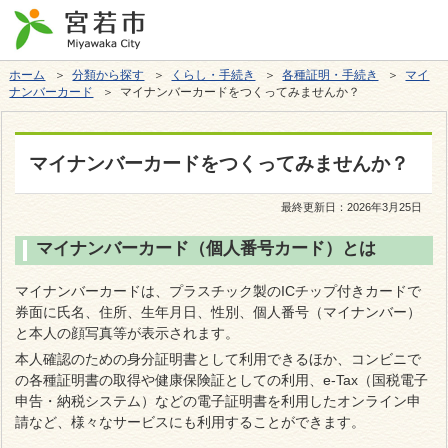
ホーム
＞
分類から探す
＞
くらし・手続き
＞
各種証明・手続き
＞
マイ
ナンバーカード
＞ マイナンバーカードをつくってみませんか？
マイナンバーカードをつくってみませんか？
最終更新日：
2026年3月25日
マイナンバーカード（個人番号カード）とは
マイナンバーカードは、プラスチック製のICチップ付きカードで
券面に氏名、住所、生年月日、性別、個人番号（マイナンバー）
と本人の顔写真等が表示されます。
本人確認のための身分証明書として利用できるほか、コンビニで
の各種証明書の取得や健康保険証としての利用、e-Tax（国税電子
申告・納税システム）などの電子証明書を利用したオンライン申
請など、様々なサービスにも利用することができます。