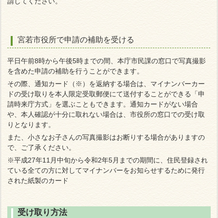
請してください。
宮若市役所で申請の補助を受ける
平日午前8時から午後5時までの間、
本庁市民課の窓口で
写真撮影
を含めた申請の補助を行うことができます。
その際、通知カード（※）を返納する場合は、マイナンバーカー
ドの受け取りを本人限定受取郵便にて送付することができる「申
請時来庁方式」を選ぶこともできます。
通知カードがない場合
や、本人確認が十分に取れない場合は、市役所の窓口での受け取
りとなります。
また、小さなお子さんの写真撮影はお断りする場合がありますの
で、ご了承ください。
※平成27年11月中旬から令和2年5月までの期間に、住民登録され
ている全ての方に対してマイナンバーをお知らせするために発行
された紙製のカード
受け取り方法