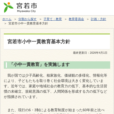
ホーム
＞
分類から探す
＞
子育て・教育
＞
教育委員会
＞
計画・方針
＞ 宮若市小中一貫教育基本方針
宮若市小中一貫教育基本方針
最終更新日：
2026年4月1日
「小中一貫教育」を実施します
我が国では少子高齢化、核家族化、価値観の多様化、情報化等
により、子どもたちを取り巻く社会環境は大きく変化していま
す。近年では、家庭や地域社会の教育力の低下、基本的な生活習
慣の未確立、規範意識の低下、人間関係を形成する力の低下など
が指摘されています。
また、現行の6・3制による教育制度が始まった60年前と比べ