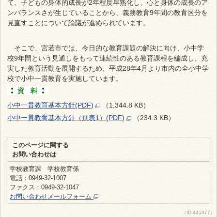
て、子どもの身体的成長が2年程度早熟化し、心と身体の成長のア
ンバランスさが生じていることから、義務教育9年間の教育区分を
見直すことについて論議が進められています。
そこで、宮若市では、今日的な教育課題の解決に向け、小中学
校9年間という見通しをもって連続性のある教育課程を編成し、充
実した教育活動を展開するため、平成28年4月より市内の全小中学
校で小中一貫教育を実施しています。
小中一貫教育基本方針(PDF)
（1,344.8 KB）
小中一貫教育基本方針（別表1）(PDF)
（234.3 KB）
このページに関する
お問い合わせは
学校教育課 学校教育係
電話：0949-32-1007
ファクス：0949-32-1047
お問い合わせメールフォーム
（ID:445377）