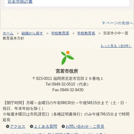
宮若市統計書
ページの先頭へ
ホーム
＞
組織から探す
＞
学校教育課
＞
学校教育係
＞ 宮若市小中一貫
教育基本方針
もっと見る（全2件）
宮若市役所
〒823-0011 福岡県宮若市宮田２９番地１
Tel:0949-32-0510（代表）
Fax:0949-32-9430
【開庁時間】月曜～金曜日の午前8時30分～午後5時15分まで（土・日・
祝日、年末年始を除く）
※毎週木曜日は市民課窓口（各種証明書発行）のみ午後7時15分まで時間
延長
アクセス
よくある質問
お問い合わせ・ご意見