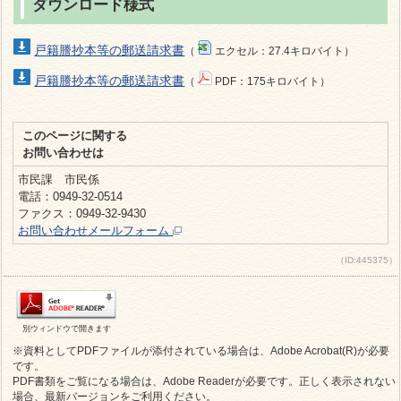
ダウンロード様式
戸籍謄抄本等の郵送請求書
（
エクセル：27.4キロバイト）
戸籍謄抄本等の郵送請求書
（
PDF：175キロバイト）
このページに関する
お問い合わせは
市民課 市民係
電話：0949-32-0514
ファクス：0949-32-9430
お問い合わせメールフォーム
（ID:445375）
別ウィンドウで開きます
※資料としてPDFファイルが添付されている場合は、Adobe Acrobat(R)が必要
です。
PDF書類をご覧になる場合は、Adobe Readerが必要です。正しく表示されない
場合、最新バージョンをご利用ください。