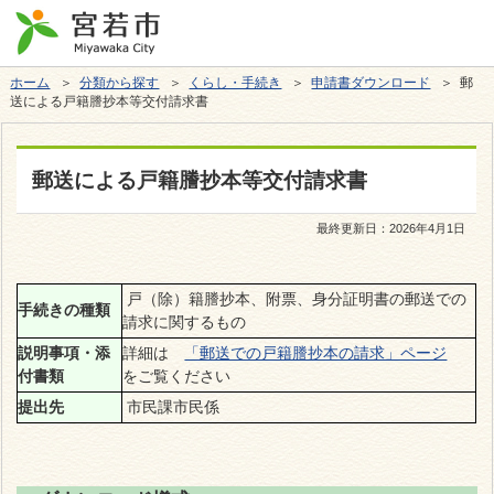
ホーム
＞
分類から探す
＞
くらし・手続き
＞
申請書ダウンロード
＞ 郵
送による戸籍謄抄本等交付請求書
郵送による戸籍謄抄本等交付請求書
最終更新日：
2026年4月1日
戸（除）籍謄抄本、附票、身分証明書の郵送での
手続きの種類
請求に関するもの
説明事項・添
詳細は
「郵送での戸籍謄抄本の請求」ページ
付書類
をご覧ください
提出先
市民課市民係