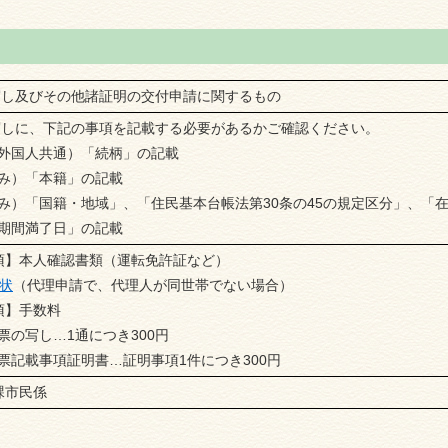
し及びその他諸証明の交付申請に関するもの
しに、下記の事項を記載する必要があるかご確認ください。
外国人共通）「続柄」の記載
み）「本籍」の記載
み）「国籍・地域」、「住民基本台帳法第30条の45の規定区分」、「
期間満了日」の記載
須】本人確認書類（運転免許証など）
状
（
代理申請で、
代理人が同世帯でない
場合
）
須】手数料
の写し…1通につき300円
載事項証明書…証明事項1件につき300円
課市民係