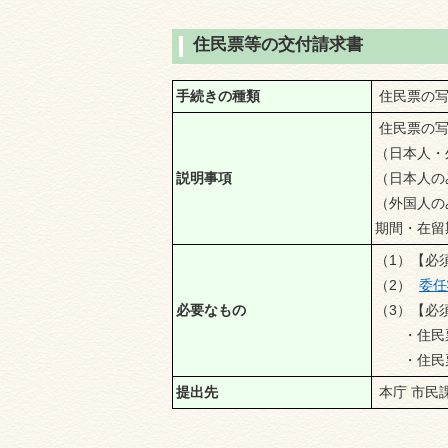
住民票等の交付請求書
手続きの種類
住民票の写
住民票の写
（日本人・
説明事項
（日本人の
（外国人の
期間・在留
（1）【必
（2）
委任
必要なもの
（3）【必
・住民票
・住民票記
提出先
本庁 市民