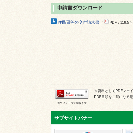
申請書ダウンロード
住民票等の交付請求書
（
PDF：119.
※資料としてPDFファイル
PDF書類をご覧になる場
別ウィンドウで開きます
サブサイトバナー