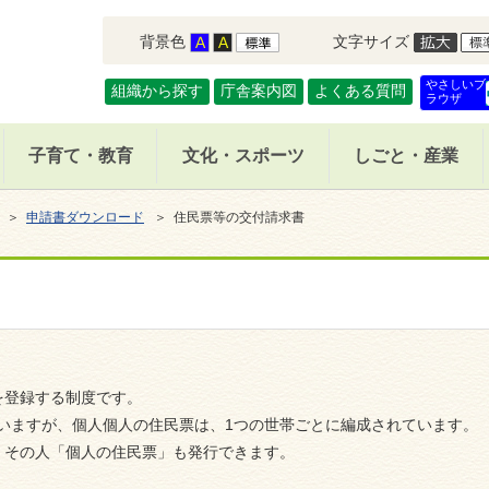
背景色
文字サイズ
やさしいブ
組織から探す
庁舎案内図
よくある質問
ラウザ
子育て・教育
文化・スポーツ
しごと・産業
＞
申請書ダウンロード
＞ 住民票等の交付請求書
民を登録する制度です。
ていますが、個人個人の住民票は、1つの世帯ごとに編成されています。
、その人「個人の住民票」も発行できます。