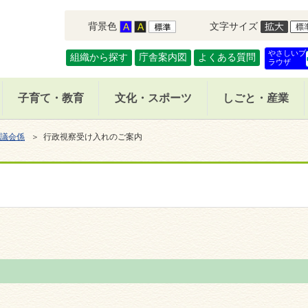
背景色
文字サイズ
やさしいブ
組織から探す
庁舎案内図
よくある質問
ラウザ
子育て・教育
文化・スポーツ
しごと・産業
議会係
＞ 行政視察受け入れのご案内