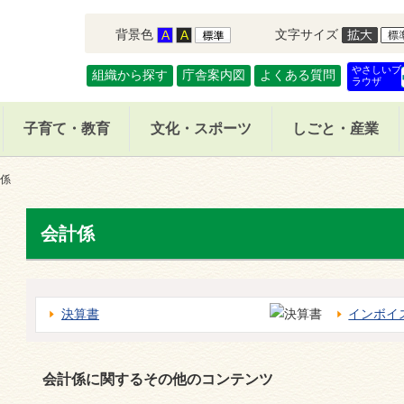
背景色
文字サイズ
やさしいブ
組織から探す
庁舎案内図
よくある質問
ラウザ
子育て・教育
文化・スポーツ
しごと・産業
係
会計係
決算書
インボイ
会計係に関するその他のコンテンツ