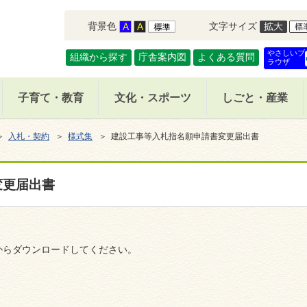
背景色
文字サイズ
やさしいブ
組織から探す
庁舎案内図
よくある質問
ラウザ
子育て・教育
文化・スポーツ
しごと・産業
＞
入札・契約
＞
様式集
＞ 建設工事等入札指名願申請書変更届出書
変更届出書
からダウンロードしてください。