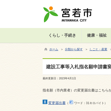
くらし・手続き
健康・福祉
ホーム
＞
分類から探す
＞
しごと・産業
建設工事等入札指名願申請書
最終更新日：
2023年4月1日
指名願（市内業者）の変更届出書はこちら
変更届出書
（
ワード：31キロバイト）