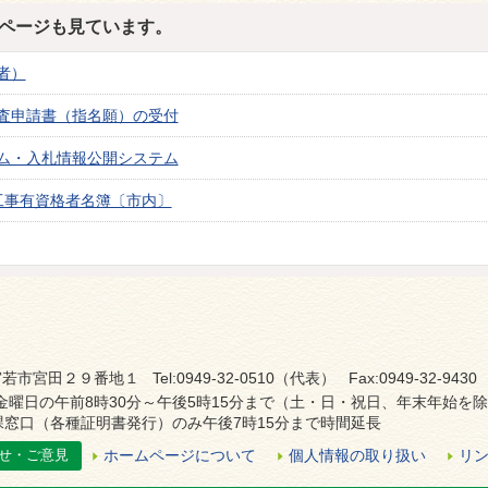
ページも見ています。
者）
査申請書（指名願）の受付
ム・入札情報公開システム
工事有資格者名簿〔市内〕
若市宮田２９番地１ Tel:0949-32-0510（代表） Fax:0949-32-9430
金曜日の午前8時30分～午後5時15分まで（土・日・祝日、年末年始を
窓口（各種証明書発行）のみ午後7時15分まで時間延長
せ・ご意見
ホームページについて
個人情報の取り扱い
リ