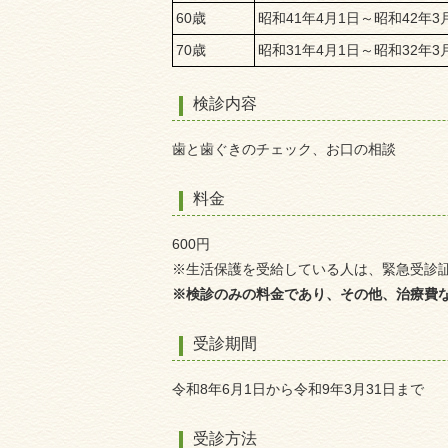
60歳
昭和41年4月1日～昭和42年3
70歳
昭和31年4月1日～昭和32年3
検診内容
歯と歯ぐきのチェック、お口の相談
料金
600円
※生活保護を受給している人は、緊急受診
※検診のみの料金であり、その他、治療費
受診期間
令和8年6月1日から令和9年3月31日まで
受診方法