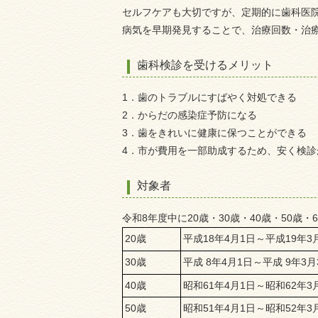
セルフケアも大切ですが、定期的に歯科医
病気を早期発見することで、治療回数・治
歯科検診を受けるメリット
1．歯のトラブルにすばやく対処できる
2．からだの感染症予防になる
3．歯をきれいに健康に保つことができる
4．市が費用を一部助成するため、安く検診
対象者
令和8年度中に20歳・30歳・
40歳・50歳・
20歳
平成18年4月1日～平成19年3
30歳
平成 8年4月1日～平成 9年3月
40歳
昭和61年4月1日～昭和62年3
50歳
昭和51年4月1日～昭和52年3