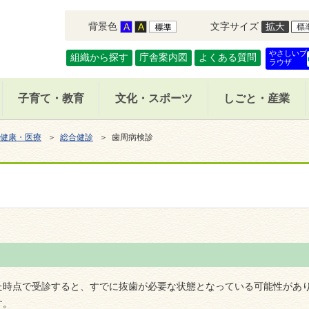
背景色
文字サイズ
やさしいブ
組織から探す
庁舎案内図
よくある質問
ラウザ
子育て・教育
文化・スポーツ
しごと・産業
健康・医療
＞
総合健診
＞ 歯周病検診
た時点で受診すると、すでに抜歯が必要な状態となっている可能性があ
す。