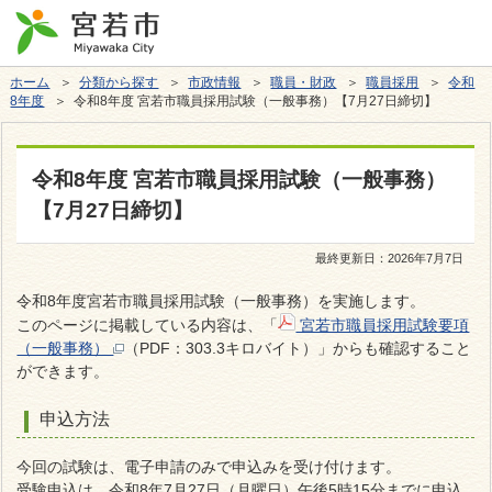
ホーム
＞
分類から探す
＞
市政情報
＞
職員・財政
＞
職員採用
＞
令和
8年度
＞ 令和8年度 宮若市職員採用試験（一般事務）【7月27日締切】
令和8年度 宮若市職員採用試験（一般事務）
【7月27日締切】
最終更新日：
2026年7月7日
令和8年度宮若市職員採用試験（一般事務）を実施します。
このページに掲載している内容は、「
宮若市職員採用試験要項
（一般事務）
（PDF：303.3キロバイト）
」からも確認すること
ができます。
申込方法
今回の試験は、電子申請のみで申込みを受け付けます。
受験申込は、令和8年7月27日（月曜日）午後5時15分までに申込