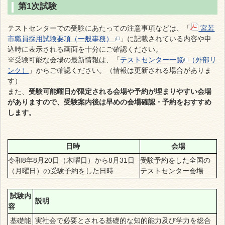
第1次試験
テストセンターでの受験にあたっての注意事項などは、「
宮若
市職員採用試験要項（一般事務）
」に記載されている内容
や申
込時に表示される画面を十分にご確認ください。
※受験可能な会場の最新情報は、「
テストセンター一覧
（外部リ
ンク）
」からご確認ください。（情報は更新される場合がありま
す）
また、
受験可能曜日が限定される会場や予約が埋まりやすい会場
がありますので、受験案内後は早めの会場確認・予約をおすすめ
します。
日時
会場
令和8年8月20日（木曜日）から8月31日
受験予約をした全国の
（月曜日）の受験予約をした日時
テストセンター会場
試験内
説明
容
基礎能
実社会で必要とされる基礎的な知的能力及び学力を総合