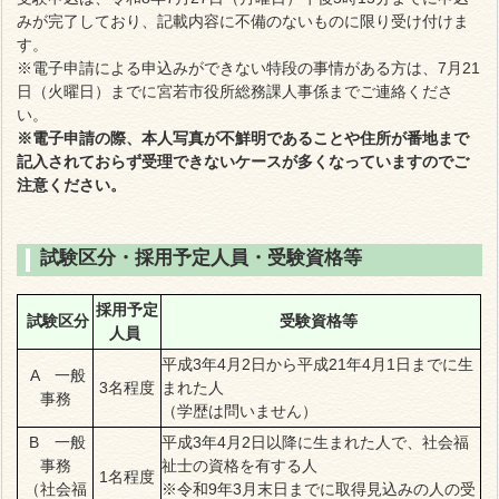
みが完了しており、記載内容に不備のないものに限り受け付けま
す。
※電子申請による申込みができない特段の事情がある方は、7月21
日（火曜日）までに宮若市役所総務課人事係までご連絡くださ
い。
※電子申請の際、本人写真が不鮮明であることや住所が番地まで
記入されておらず受理できないケースが多くなっていますのでご
注意ください。
試験区分・採用予定人員・受験資格等
採用予定
試験区分
受験資格等
人員
平成3年4月2日から平成21年4月1日までに生
A 一般
3名程度
まれた人
事務
（学歴は問いません）
B 一般
平成3年4月2日以降に生まれた人で、社会福
事務
祉士の資格を有する人
1名程度
（社会福
※令和9年3月末日までに取得見込みの人の受