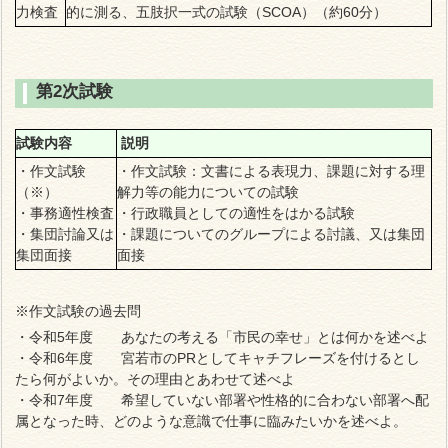
力検査
的に測る、五肢択一式の試験（SCOA）（約60分）
第2次試験
試験内容
説明
・作文試験
・作文試験：文書による表現力、課題に対する理
（※）
解力等の能力についての試験
・事務適性検査
・行政職員としての適性をはかる試験
・集団討論又は
・課題についてのグループによる討議、又は集団
集団面接
面接
※作文試験の過去問
・令和5年度 あなたの考える「市民の幸せ」とは何かを述べよ
・令和6年度 宮若市のPRとしてキャチフレーズを付けるとし
たら何がよいか。その理由とあわせて述べよ
・令和7年度 希望していない部署や性格的に合わない部署へ配
属となった時、どのような意識で仕事に臨みたいかを述べよ。