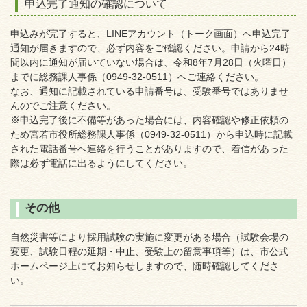
申込完了通知の確認について
申込みが完了すると、LINEアカウント（トーク画面）へ申込完了
通知が届きますので、必ず内容をご確認ください。申請から24時
間以内に通知が届いていない場合は、令和8年7月28日（火曜日）
までに総務課人事係（0949-32-0511）へご連絡ください。
なお、通知に記載されている申請番号は、受験番号ではありませ
んのでご注意ください。
※申込完了後に不備等があった場合には、内容確認や修正依頼の
ため宮若市役所総務課人事係（0949-32-0511）から申込時に記載
された電話番号へ連絡を行うことがありますので、着信があった
際は必ず電話に出るようにしてください。
その他
自然災害等により採用試験の実施に変更がある場合（試験会場の
変更、試験日程の延期・中止、受験上の留意事項等）は、市公式
ホームページ上にてお知らせしますので、随時確認してくださ
い。