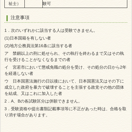
祉士）
験可
注意事項
1．次のいずれかに該当する人は受験できません。
(1)日本国籍を有しない者
(2)地方公務員法第16条に該当する者
ア 禁錮以上の刑に処せられ、その執行を終わるまで又はその執
行を受けることがなくなるまでの者
イ 宮若市において懲戒免職の処分を受け、その処分の日から2年
を経過しない者
ウ 日本国憲法施行の日以後において、日本国憲法又はその下に
成立した政府を暴力で破壊することを主張する政党その他の団体
を結成、又はこれに加入した者
2．A、Bの各試験区分は併願できません。
3．受験資格や提出書類記載事項等に不正があった時は、合格を取
り消す場合があります。