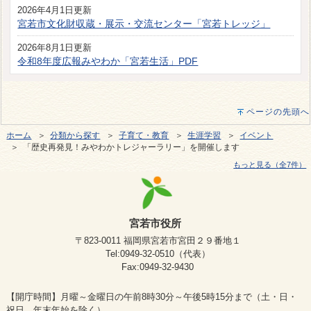
2026年4月1日更新
宮若市文化財収蔵・展示・交流センター「宮若トレッジ」
2026年8月1日更新
令和8年度広報みやわか「宮若生活」PDF
ページの先頭へ
ホーム
＞
分類から探す
＞
子育て・教育
＞
生涯学習
＞
イベント
＞ 「歴史再発見！みやわかトレジャーラリー」を開催します
もっと見る（全7件）
宮若市役所
〒823-0011 福岡県宮若市宮田２９番地１
Tel:0949-32-0510（代表）
Fax:0949-32-9430
【開庁時間】月曜～金曜日の午前8時30分～午後5時15分まで（土・日・
祝日、年末年始を除く）