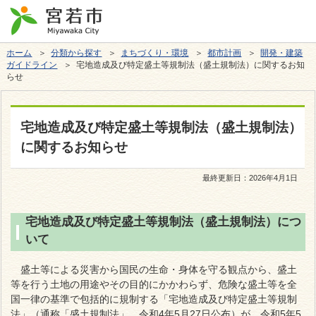
ホーム
＞
分類から探す
＞
まちづくり・環境
＞
都市計画
＞
開発・建築
ガイドライン
＞ 宅地造成及び特定盛土等規制法（盛土規制法）に関するお知
らせ
宅地造成及び特定盛土等規制法（盛土規制法）
に関するお知らせ
最終更新日：
2026年4月1日
宅地造成及び特定盛土等規制法（盛土規制法）につ
いて
盛土等による災害から国民の生命・身体を守る観点から、盛土
等を行う土地の用途やその目的にかかわらず、危険な盛土等を全
国一律の基準で包括的に規制する「宅地造成及び特定盛土等規制
法」（通称「盛土規制法」、令和4年5月27日公布）が、令和5年5