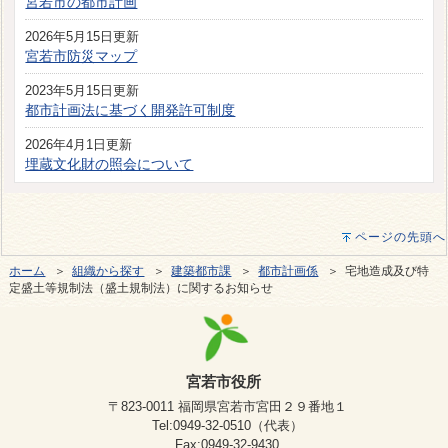
宮若市の都市計画
2026年5月15日更新
宮若市防災マップ
2023年5月15日更新
都市計画法に基づく開発許可制度
2026年4月1日更新
埋蔵文化財の照会について
ページの先頭へ
ホーム
＞
組織から探す
＞
建築都市課
＞
都市計画係
＞ 宅地造成及び特
定盛土等規制法（盛土規制法）に関するお知らせ
宮若市役所
〒823-0011 福岡県宮若市宮田２９番地１
Tel:0949-32-0510（代表）
Fax:0949-32-9430