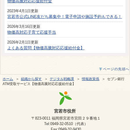
物価高騰対応応援給付金
2023年4月1日更新
宮若市公式LINE友だち募集中！電子申請や施設予約もできる！
2026年3月16日更新
物価高対応子育て応援手当
2026年2月1日更新
よくある質問【物価高騰対応応援給付金】
ページの先頭へ
ホーム
＞
組織から探す
＞
デジタル戦略課
＞
情報政策係
＞ セブン銀行
ATM受取サービス【物価高騰対応応援給付金】
宮若市役所
〒823-0011 福岡県宮若市宮田２９番地１
Tel:0949-32-0510（代表）
Fax:0949-32-9430