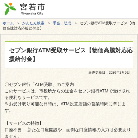
ホーム
＞
かんたん検索
＞
手当・助成
＞ セブン銀行ATM受取サービス【物
価高騰対応応援給付金】
セブン銀行ATM受取サービス【物価高騰対応応
援給付金】
最終更新日：
2026年2月5日
〇セブン銀行「ATM受取」のご案内
このサービスは、市役所からの送金をセブン銀行ATMで受け取れ
る便利なサービスです。
※お受け取り可能な日時は、ATM設置店舗の営業時間に準じま
す。
【サービスの特徴】
口座不要： 新たな口座開設や、面倒な口座情報の入力は必要あり
ません。