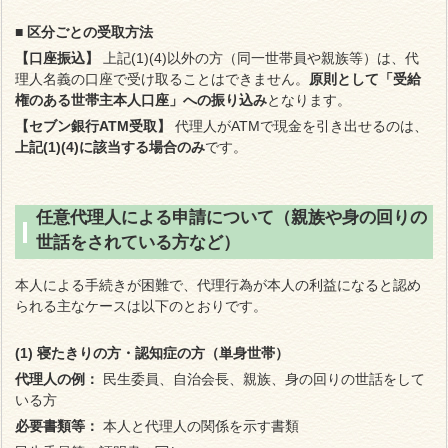
■ 区分ごとの受取方法
【口座振込】
上記(1)(4)以外の方（同一世帯員や親族等）は、代
理人名義の口座で受け取ることはできません。
原則として「受給
権のある世帯主本人口座」への振り込み
となります。
【セブン銀行ATM受取】
代理人がATMで現金を引き出せるのは、
上記(1)(4)に該当する場合のみ
です。
任意代理人による申請について（親族や身の回りの
世話をされている方など）
本人による手続きが困難で、代理行為が本人の利益になると認め
られる主なケースは以下のとおりです。
(1) 寝たきりの方・認知症の方（単身世帯）
代理人の例：
民生委員、自治会長、親族、身の回りの世話をして
いる方
必要書類等：
本人と代理人の関係を示す書類