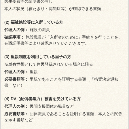
民生委員等の証明書の写し
本人の状況（寝たきり・認知症等）が確認できる書類
(2) 福祉施設等に入所している方
代理人の例：
施設の職員
確認事項：
施設職員が「入所者のために」手続きを行うことを、
在職証明書等により確認させていただきます。
(3) 里親制度を利用している里子の方
※単身世帯として住民登録されている場合に限る
代理人の例：
里親
必要書類等：
里親であることを証明する書類（「措置決定通知
書」など）
(4) DV（配偶者暴力）被害を受けている方
代理人の例：
民間支援団体の職員など
必要書類等：
団体職員であることを証明する書類、本人との関係
を示す書類など