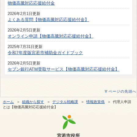
物価高騰対応応援給付金
2026年2月1日更新
よくある質問【物価高騰対応応援給付金】
2026年2月5日更新
オンライン申請【物価高騰対応応援給付金】
2025年7月31日更新
令和7年度版宮若市補助金ガイドブック
2026年2月5日更新
セブン銀行ATM受取サービス【物価高騰対応応援給付金】
ページの先頭へ
ホーム
＞
組織から探す
＞
デジタル戦略課
＞
情報政策係
＞ 代理人申請
とは【物価高騰対応応援給付金】
宮若市役所