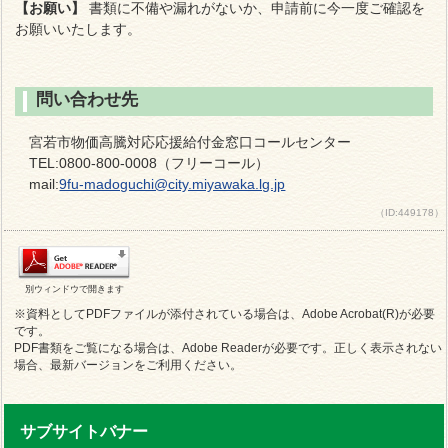
【お願い】
書類に不備や漏れがないか、申請前に今一度ご確認を
お願いいたします。
問い合わせ先
宮若市物価高騰対応応援給付金窓口コールセンター
TEL:0800-800-0008（フリーコール）
mail:
9fu-madoguchi@city.miyawaka.lg.jp
（ID:449178）
別ウィンドウで開きます
※資料としてPDFファイルが添付されている場合は、Adobe Acrobat(R)が必要
です。
PDF書類をご覧になる場合は、Adobe Readerが必要です。正しく表示されない
場合、最新バージョンをご利用ください。
サブサイトバナー