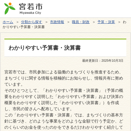
ホーム
＞
分類から探す
＞
市政情報
＞
職員・財政
＞
予算・決算
＞ わ
かりやすい予算書・決算書
わかりやすい予算書・決算書
最終更新日：
2025年10月3日
宮若市では、市民参加による協働のまちづくりを推進するため、
まちづくりに関する情報を積極的にお知らせし、情報共有に努め
ています。
そのひとつとして、「わかりやすい予算書・決算書」（予算の概
要をわかりやすく説明した「わかりやすい予算書」および決算の
概要をわかりやすく説明した「わかりやすい決算書」）を作成
し、市民の皆さんへ配布しています。
この「わかりやすい予算書・決算書」では、まちづくりの基本方
針に基づき、どのような事業をどのような金額で行う予定か、ど
のくらいのお金を使ったのかをできるだけわかりやすく紹介して