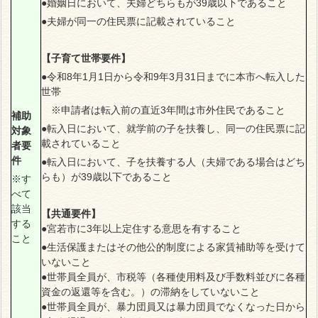
●婚姻日において、夫婦どちらもが39歳以下であること
●夫婦が同一の住民票に記載されていること
【子育て世帯要件】
●令和8年1月1日から令和9年3月31日までに本市へ転入した
世帯
※申請者は転入前の直近3年間は市外住民であること
補助
●転入日において、就学前の子を扶養し、同一の住民票に記
対象
載されていること
者要
件
●転入日において、子を扶養する人（夫婦である場合はどち
らも）が39歳以下であること
※す
べて
該当
【共通要件】
する
●宮若市に3年以上定住する意思を有すること
こと
●生活保護またはその他公的制度による家賃補助等を受けて
いないこと
●世帯員全員が、市税等（各種使用料及び手数料並びに各種
資金の返還等を含む。）の滞納をしていないこと
●世帯員全員が、暴力団員又は暴力団員でなくなった日から