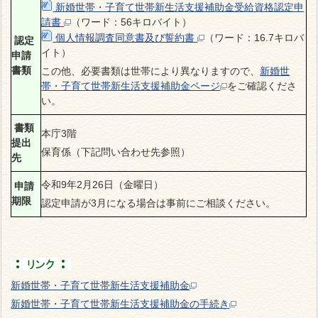
新婚世帯・子育て世帯新生活支援補助金受給資格認定申
請書
（ワード：56キロバイト）
個人情報調査同意書及び誓約書
（ワード：16.7キロバ
認定
イト）
申請
書類
この他、必要書類は世帯により異なりますので、
新婚世
帯・子育て世帯新生活支援補助金ページ
をご確認くださ
い。
書類
本庁3階
提出
保育係（下記問い合わせ先参照）
先
令和9年2月26日（金曜日）
申請
期限
認定申請が3月になる場合は事前にご相談ください。
新婚世帯・子育て世帯新生活支援補助金
新婚世帯・子育て世帯新生活支援補助金の手続き