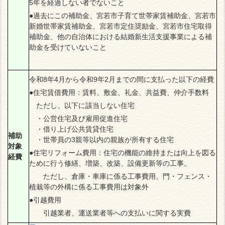
5年を経過しない者でないこと
●過去にこの補助金、宮若市子育て世帯家賃補助金、宮若市
新婚世帯家賃補助金、宮若市定住奨励金、宮若市住宅取得
補助金、他の自治体における結婚新生活支援事業による補
助金を受けていないこと
令和8年4月から令和9年2月までの間に支払った以下の経費
●住宅賃借費用：賃料、敷金、礼金、共益費、仲介手数料
ただし、以下に該当しない住宅
・公営住宅及び雇用促進住宅
・借り上げ公共賃貸住宅
補助
・世帯員の3親等以内の親族が所有する住宅
対象
●住宅リフォーム費用：住宅の機能の維持または向上を図る
経費
ために行う修繕、増築、改築、設備更新等の工事。
ただし、倉庫・車庫に係る工事費用、門・フェンス・
植栽等の外構に係る工事費用は対象外
●引越費用
引越業者、運送業者等への支払いに関する実費