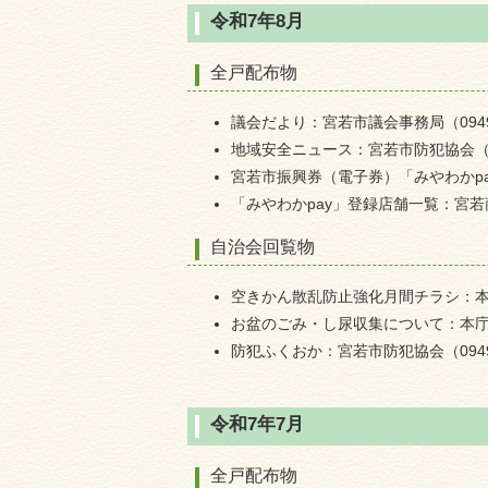
令和7年8月
全戸配布物
議会だより：宮若市議会事務局（0949-3
地域安全ニュース：宮若市防犯協会（094
宮若市振興券（電子券）「みやわかpay」
「みやわかpay」登録店舗一覧：宮若商工会
自治会回覧物
空きかん散乱防止強化月間チラシ：本庁環
お盆のごみ・し尿収集について：本庁環境
防犯ふくおか：宮若市防犯協会（0949-3
令和7年7月
全戸配布物