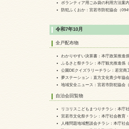
ボランティア用ごみ袋の利用方法案内：本
防犯ふくおか：宮若市防犯協会（0949-3
令和7年10月
全戸配布物
わかりやすい決算書：本庁政策推進係（09
ふるさと祭チラシ：本庁観光推進係（094
公園DEクイズラリーチラシ：若宮商工会（
夢ステーション：直方文化青少年協会（09
地域安全ニュース：宮若市防犯協会（094
自治会回覧物
リコリスこどもまつりチラシ：本庁社会教
宮若市文化祭チラシ：本庁社会教育・文化
人権問題地域懇談会チラシ：本庁社会教育