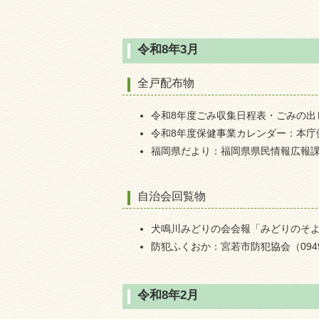
令和8年3月
全戸配布物
令和8年度ごみ収集日程表・ごみの出し方
令和8年度保健事業カレンダー：本庁健康対
福岡県だより：福岡県県民情報広報課（09
自治会回覧物
犬鳴川みどりの会会報「みどりのそよかぜ
防犯ふくおか：宮若市防犯協会（0949-3
令和8年2月