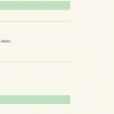
0640）