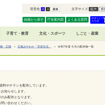
背景色
文字サイズ
やさしいブ
組織から探す
庁舎案内図
よくある質問
ラウザ
子育て・教育
文化・スポーツ
しごと・産業
報・広聴
＞
広報みやわか「宮若生活」
＞ 令和7年度 今月の配布物一覧
な資料やチラシを配布しています。
をお知らせします。
帯のみ配布となります。
お問い合わせください。