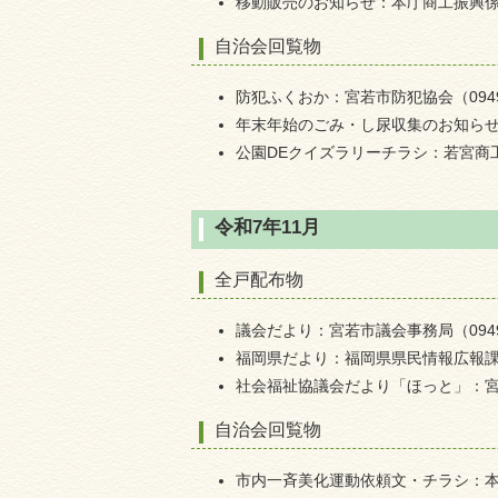
移動販売のお知らせ：本庁商工振興係（09
自治会回覧物
防犯ふくおか：宮若市防犯協会（0949-3
年末年始のごみ・し尿収集のお知らせ：本
公園DEクイズラリーチラシ：若宮商工会（
令和7年11月
全戸配布物
議会だより：宮若市議会事務局（0949-3
福岡県だより：福岡県県民情報広報課（09
社会福祉協議会だより「ほっと」：宮若市
自治会回覧物
市内一斉美化運動依頼文・チラシ：本庁環