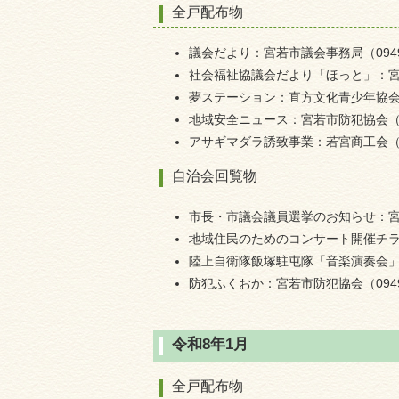
全戸配布物
議会だより：宮若市議会事務局（0949-3
社会福祉協議会だより「ほっと」：宮若市
夢ステーション：直方文化青少年協会（09
地域安全ニュース：宮若市防犯協会（094
アサギマダラ誘致事業：若宮商工会（094
自治会回覧物
市長・市議会議員選挙のお知らせ：宮若市
地域住民のためのコンサート開催チラシ：
陸上自衛隊飯塚駐屯隊「音楽演奏会」開催
防犯ふくおか：宮若市防犯協会（0949-3
令和8年1月
全戸配布物