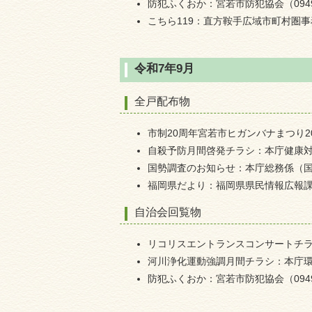
防犯ふくおか：宮若市防犯協会（0949-3
こちら119：直方鞍手広域市町村圏事務組
令和7年9月
全戸配布物
市制20周年宮若市ヒガンバナまつり202
自殺予防月間啓発チラシ：本庁健康対策係（
国勢調査のお知らせ：本庁総務係（国勢調
福岡県だより：福岡県県民情報広報課（09
自治会回覧物
リコリスエントランスコンサートチラシ：
河川浄化運動強調月間チラシ：本庁環境衛生
防犯ふくおか：宮若市防犯協会（0949-3