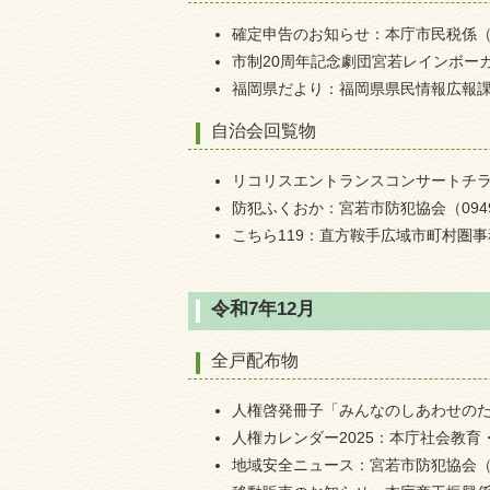
確定申告のお知らせ：本庁市民税係（094
市制20周年記念劇団宮若レインボーカン
福岡県だより：福岡県県民情報広報課（09
自治会回覧物
リコリスエントランスコンサートチラシ：
防犯ふくおか：宮若市防犯協会（0949-3
こちら119：直方鞍手広域市町村圏事務組
令和7年12月
全戸配布物
人権啓発冊子「みんなのしあわせのために
人権カレンダー2025：本庁社会教育・文
地域安全ニュース：宮若市防犯協会（094