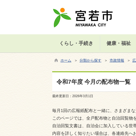
くらし・手続き
健康・福祉
ホーム
＞
分類から探す
＞
市政情報
＞
広
令和7年度 今月の配布物一覧
最終更新日：
2026年3月1日
毎月1回の広報紙配布と一緒に、さまざま
このページでは、全戸配布物と自治回覧物
自治回覧文書は、自治会に加入している世
内容を詳しく知りたい場合は、各連絡先へ