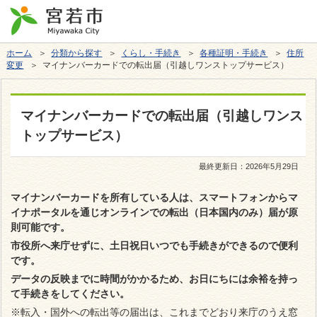
ホーム
＞
分類から探す
＞
くらし・手続き
＞
各種証明・手続き
＞
住所
変更
＞ マイナンバーカードでの転出届（引越しワンストップサービス）
マイナンバーカードでの転出届（引越しワンス
トップサービス）
最終更新日：
2026年5月29日
マイナンバーカードを所有している人は、スマートフォンからマ
イナポータルを通じオンラインでの転出（日本国内のみ）届が原
則可能です。
市役所へ来庁せずに、土日祝日いつでも手続きができるので便利
です。
データの反映までに時間がかかるため、お日にちには余裕を持っ
て手続きをしてください。
※転入・
国外への転出等
の届出は、これまでどおり来庁のうえ窓