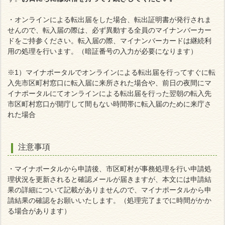
・オンラインによる転出届をした場合、転出証明書が発行されま
せんので、転入届の際は、必ず異動する全員のマイナンバーカー
ドをご持参ください。転入届の際、マイナンバーカードは継続利
用の処理を行います。（暗証番号の入力が必要になります）
※1）マイナポータルでオンラインによる転出届を行ってすぐに転
入先市区町村窓口に転入届に来所された場合や、前日の夜間にマ
イナポータルにてオンラインによる転出届を行った翌朝の転入先
市区町村窓口が開庁して間もない時間帯に転入届のために来庁さ
れた場合
注意事項
・マイナポータルから申請後、市区町村が事務処理を行い申請処
理状況を更新されると確認メールが届きますが、本文には申請結
果の詳細について記載がありませんので、マイナポータルから申
請結果の確認をお願いいたします。（処理完了までに時間がかか
る場合があります）